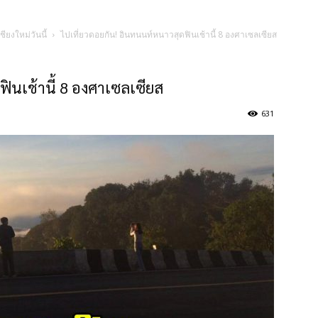
ชียงใหม่วันนี้
ไปเที่ยวดอยกัน! อินทนนท์หนาวสุดฟินเช้านี้ 8 องศาเซลเซียส
ินเช้านี้ 8 องศาเซลเซียส
631