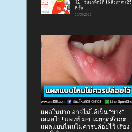
12 – วันอาทิตย์ที่ 16 สิงหาคม 2
ที่ชั้น...
07/08/2026
แผลในปาก อาจไม่ได้เป็น “ขาง”
เสมอไป! แพทย์ มช. เผยจุดสังเกต
แผลแบบไหนไม่ควรปล่อยไว้ เสี่ยง