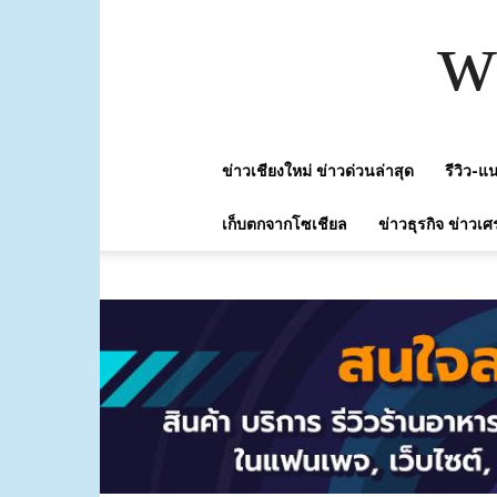
w
ข่าวเชียงใหม่ ข่าวด่วนล่าสุด
รีวิว-
เก็บตกจากโซเชียล
ข่าวธุรกิจ ข่าวเศ