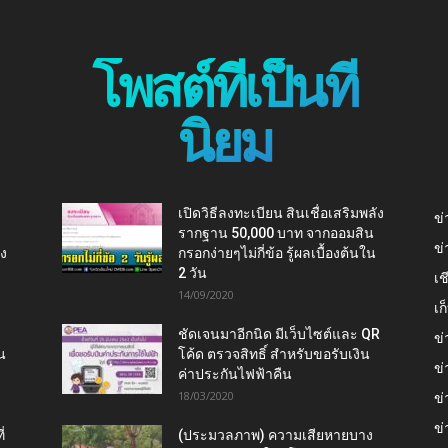
โพสต์ที่เป็นที่
นิยม
เปิดวิธีลงทะเบียน สินเชื่อเสริมพลัง
ข่
รากฐาน 50,000 บาท จากออมสิน
ข่
ยง
กรอกง่ายๆไม่กี่ข้อ รู้ผลเบื้องต้นใน
2 วัน
เช
14/09/2020
เ
ชัดเจนมาอีกนิด มีเว็บไซต์และ QR
ข่
น
โค้ด ตรวจสิทธิ์ สำหรับขอรับเงิน
ข่
ค่าประกันไฟฟ้าคืน
18/03/2020
ข่
ข่
่
(ประมวลภาพ) ความเสียหายบาง