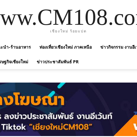
ww.CM108.c
เชียงใหม่ ร้อยแปด
แนะนำ-ร้านอาหาร
ท่องเที่ยวเชียงใหม่ ภาคเหนือ
ข่าวกิจกรรม งานอีเ
รษฐกิจเชียงใหม่
ข่าวประชาสัมพันธ์ PR