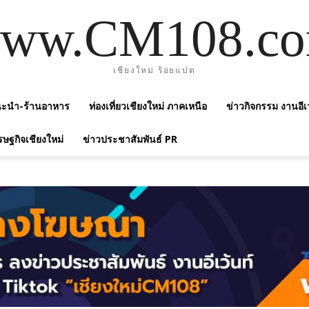
ww.CM108.c
เชียงใหม่ ร้อยแปด
แนะนำ-ร้านอาหาร
ท่องเที่ยวเชียงใหม่ ภาคเหนือ
ข่าวกิจกรรม งานอีเ
รษฐกิจเชียงใหม่
ข่าวประชาสัมพันธ์ PR