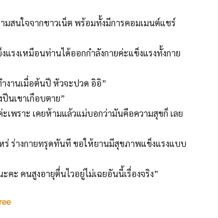
ความสนใจจากชาวเน็ต พร้อมทั้งมีการคอมเมนต์แชร์
็งแรงเหมือนท่านได้ออกกำลังกายค่ะแข็งแรงทั้งกาย
ดทำงานเมื่อต้นปี หัวจะปวด อิอิ”
ลังปีนเขาเกือบตาย”
้วค่ะเพราะ เคยห้ามแล้วแม่บอกว่ามันคือความสุขก็ เลย
่อไหร่ ร่างกายทรุดทันที ขอให้ยานมีสุขภาพแข็งแรงแบบ
 คนสูงอายุตื่นไวอยู่ไม่เฉยอันนี้เรื่องจริง”
ree