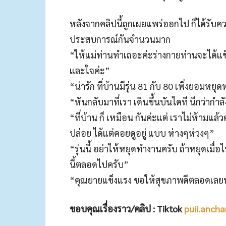
หลังจากคลิปนี้ถูกเผยแพร่ออกไป ก็ได้รับ
ประสบการณ์กันจำนวนมาก
“ให้แม่ท่านทำเถอะค่ะร่างกายท่านจะได้แข
และใจค่ะ”
“น่ารัก ที่บ้านมีรุ่น 81 กับ 80 เพิ่งยอมหยุ
“หันกลับมาที่เรา เดินขึ้นบันไดที นึกว่ากำ
“ที่บ้าน ก็ เหมือน กันค่ะแต่ เราไม่ห้ามแล
ปล่อย ได้แต่คอยดูอยู่ แบบ ห่างๆห่วงๆ”
“รุ่นนี้ อย่าให้หยุดทำงานครับ ถ้าหยุดเมื
นี้ตลอดไปครับ”
“คุณยายแข็งแรง ขอให้สุขภาพดีตลอดเลยนะคะ
ขอบคุณเรื่องราว/คลิป : Tiktok
puii.ancha