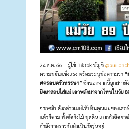
24 ส.ค. 66 – ผู้ใช้ Tiktok บัญชี
@puii.anc
ความขยันแข็งแรง พร้อมระบุข้อความว่า
“ย
#ครอบครัวหรรษา”
ซึ่งนอกจากนี้ลูกสาวยั
ยิงยาสลบใส่แม่ เอาพลังมาจากไหนในวัย 89 
จากคลิปดังกล่าวเผยให้เห็นคุณแม่ของเธอที
แล้วก็ตาม ทั้งตัดกิ่งไม้ ขุดดิน แบกถังฉี
กำลังกายราวกับยังเป็นวัยรุ่นอยู่