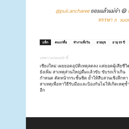
@puii.ancharee
ยอมแล้วแม่จ๋า 😄
หรรษา
♬ suono or
แท็ก
คนแก่ดื้อ
ทำงานทั้งวัน
ยายมุข
อายุ 89 ปี
บทความก่อนหน้านี้
เชียงใหม่ เผยยอดอุบัติเหตุลดลง แต่ยอดผู้เสียชีวิ
ยังเพิ่ม สาเหตุส่วนใหญ่ดื่มแล้วขับ ขับรถเร็วเกิน
กำหนด ตัดหน้ากระชั้นชิด ย้ำให้สืบสวนเชิงลึกหา
สาเหตุเพื่อหาวิธีรับมือและป้องกันไม่ให้เกิดเหตุซ้
อีก