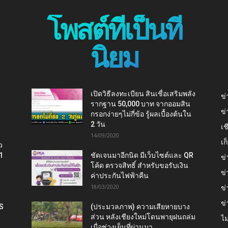
โพสต์ที่เป็นที่
นิยม
เปิดวิธีลงทะเบียน สินเชื่อเสริมพลัง
ข่
รากฐาน 50,000 บาท จากออมสิน
ข่
กรอกง่ายๆไม่กี่ข้อ รู้ผลเบื้องต้นใน
2 วัน
เช
14/09/2020
เ
ว
1
ชัดเจนมาอีกนิด มีเว็บไซต์และ QR
ข่
โค้ด ตรวจสิทธิ์ สำหรับขอรับเงิน
ข่
ค่าประกันไฟฟ้าคืน
18/03/2020
ข่
ข่
IS
(ประมวลภาพ) ความเสียหายบาง
ส่วน หลังเชียงใหม่โดนพายุฝนถล่ม
ไม
น
เมื่อช่วงเย็นที่ผ่านมา