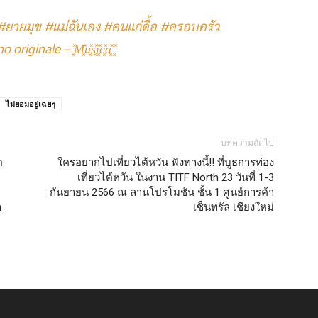
#ยายมุข
#แม่ฉันเอง
#คนแก่ดื้อ
#ครอบครัว
iginale – ͓̽M͓̽u͓̽s͓̽i͓̽c͓̽a͓̽ ͓̽
ไม่ยอมอยู่เฉยๆ
บทความถัดไป
ต
ใครอยากไปเที่ยวไต้หวัน ฟังทางนี้!! ที่บูธการท่อง
เที่ยวไต้หวัน ในงาน TITF North 23 วันที่ 1-3
กันยายน 2566 ณ ลานโปรโมชัน ชั้น 1 ศูนย์การค้า
ำ
เซ็นทรัล เชียงใหม่