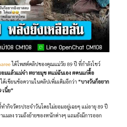
haree
ได้โพสต์คลิปของคุณแม่วัย 89 ปี ที่กำลังโชว์
อมแล้วแม่จ๋า #ยายมุข #แม่ฉันเอง #คนแก่ดื้อ
งได้เขียนข้อความในคลิปเพิ่มเติมอีกว่า
“บางวันก็อยาก
เนี่ย”
่ทำกิจวัตรประจำวันโดยไม่ยอมอยู่เฉยๆ แม่อายุ 89 ปี
ดยาฆ่าแมลง รวมถึงย้ายของหนักต่างๆ แถมยังมีการออก