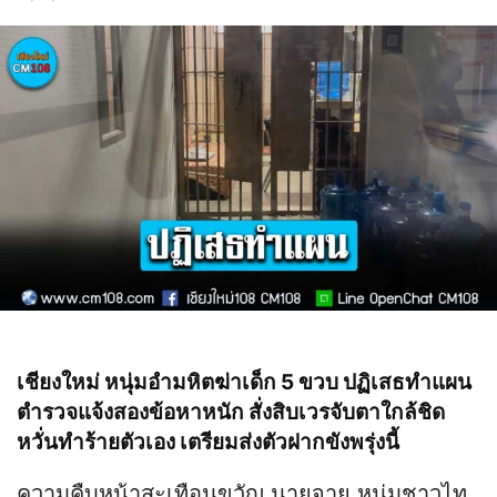
เชียงใหม่ หนุ่มอำมหิตฆ่าเด็ก 5 ขวบ ปฏิเสธทำแผน
ตำรวจแจ้งสองข้อหาหนัก สั่งสิบเวรจับตาใกล้ชิด
หวั่นทำร้ายตัวเอง เตรียมส่งตัวฝากขังพรุ่งนี้
ความคืบหน้าสะเทือนขวัญ นายจาย หนุ่มชาวไท