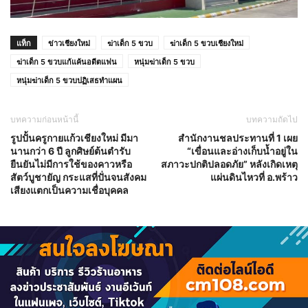
แท็ก
ข่าวเชียงใหม่
ฆ่าเด็ก 5 ขวบ
ฆ่าเด็ก 5 ขวบเชียงใหม่
ฆ่าเด็ก 5 ขวบแก้แค้นอดีตแฟน
หนุ่มฆ่าเด็ก 5 ขวบ
หนุ่มฆ่าเด็ก 5 ขวบปฏิเสธทำแผน
บทความก่อนหน้านี้
บทความถัดไป
รูปปั้นครูกายแก้วเชียงใหม่ มีมา
สำนักงานชลประทานที่ 1 เผย
นานกว่า 6 ปี ลูกศิษย์ต้นตำรับ
“เขื่อนและอ่างเก็บน้ำอยู่ใน
ยืนยันไม่มีการใช้ของคาวหรือ
สภาวะปกติปลอดภัย” หลังเกิดเหตุ
สัตว์บูชายัญ กระแสที่ปั่นจนสังคม
แผ่นดินไหวที่ อ.พร้าว
เสียงแตกเป็นความเชื่อบุคคล