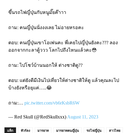
ขึ้นรถไฟญี่ปุ่นกับหนูมั๊ยค๊าาา
ถาม: คนญี่ปุ่นนั่งงงเลย ไม่อายหรอคะ
ตอบ: คนญี่ปุ่นเขาโอเพ่นคะ พี่เคยไปญี่ปุ่นยังคะ??? ลอง
ออกจากกะลาดู้ววว โลกไปถึงไหนแล้วคะ😳
ถาม: ไปโชว์บ้านนอกให้ ต่างชาติดู??
ตอบ: แต่ยังดีมีเงินไปเที่ยวให้ต่างชาติให้ดู แล้วคุณละไป
บ้างยังหรือยุแค่…..😂
ถาม:…
pic.twitter.com/vb6rKsbR6W
— Red Skull (@RedSkullxxx)
August 11, 2023
แท็ก
ทัวร์ลง
มารยาท
มารยาทคนญี่ปุ่น
รถไฟญี่ปุ่น
สาวไทย