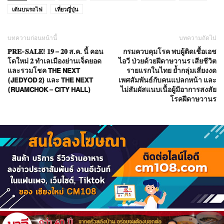
เต้นบนรถไฟ
เที่ยวญี่ปุ่น
บทความก่อนหน้านี้
บทความถัดไป
𝐏𝐑𝐄-𝐒𝐀𝐋𝐄! 𝟏𝟗 – 𝟐𝟎 ส.ค. นี้ คอน
กรมควบคุมโรค พบผู้ติดเชื้อเอช
โดใหม่ 𝟐 ทำเลเมืองย่านเจ็ดยอด
ไอวี ป่วยด้วยฝีดาษวานร เสียชีวิต
และรวมโชค 𝗧𝗛𝗘 𝗡𝗘𝗫𝗧
รายแรกในไทย ย้ำกลุ่มเสี่ยงงด
(𝗝𝗘𝗗𝗬𝗢𝗗 𝟮) และ 𝗧𝗛𝗘 𝗡𝗘𝗫𝗧
เพศสัมพันธ์กับคนแปลกหน้า และ
(𝗥𝗨𝗔𝗠𝗖𝗛𝗢𝗞 – 𝗖𝗜𝗧𝗬 𝗛𝗔𝗟𝗟)
ไม่สัมผัสแนบเนื้อผู้มีอาการสงสัย
โรคฝีดาษวานร