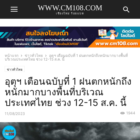
WWW.CM108.COM
เชียงใหม่ ร้อยแปด
หน้าแรก
ข่าวทั่วไทย
อุตุฯ เตือนฉบับที่ 1 ฝนตกหนักถึงหนักมากบางพื้นที่
บริเวณประเทศไทย ช่วง 12-15 ส.ค. นี้
ข่าวทั่วไทย
อุตุฯ เตือนฉบับที่ 1 ฝนตกหนักถึง
หนักมากบางพื้นที่บริเวณ
ประเทศไทย ช่วง 12-15 ส.ค. นี้
1944
11/08/2023