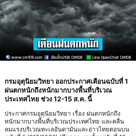
กรมอุตุนิยมวิทยา ออกประกาศเตือนฉบับที่ 1
ฝนตกหนักถึงหนักมากบางพื้นที่บริเวณ
ประเทศไทย ช่วง 12-15 ส.ค. นี้
ประกาศกรมอุตุนิยมวิทยา เรื่อง
ฝนตกหนักถึง
หนักมากบางพื้นที่บริเวณประเทศไทย
และคลื่น
ลมแรงบริเวณทะเลอันดามันและอ่าวไทยตอนบน