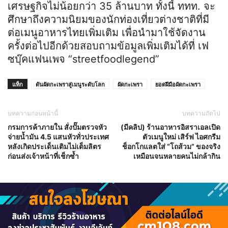
เศรษฐกิจไม่น้อยกว่า 35 ล้านบาท ทั้งนี้ ททท. จะ
ศึกษาถึงความนิยมของนักท่องเที่ยวต่างชาติที่มี
ต่อเมนูอาหารไทยเพิ่มเติม เพื่อนำมาใช้จัดงาน
ครั้งต่อไปอีกด้วยสอบถามข้อมูลเพิ่มเติมได้ที่ เฟ
ซบุ๊คแฟนเพจ “streetfoodlegend”
แท็ก
ดันผัดกะเพราสู่เมนูระดับโลก
ผัดกะเพรา
ยอดฝีมือผัดกะเพรา
บทความก่อนหน้านี้
บทความถัดไป
กรมการค้าภายใน สั่งปั๊มตรวจหัว
(มีคลิป) ร้านอาหารอิสราเอลเปิด
จ่ายน้ำมัน 4.5 แสนหัวทั่วประเทศ
ตัวเมนูใหม่ เสิร์ฟ ไอศกรีม
หลังเกิดประเด็นเติมไม่เต็มลิตร
ช็อกโกแลตใส่ “โถส้วม” ของจริง
ก่อนส่งเจ้าหน้าที่เช็กซ้ำ
เหมือนจนหลายคนไม่กล้ากิน