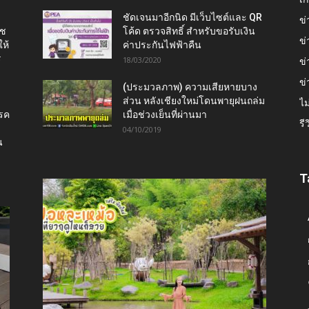
ชัดเจนมาอีกนิด มีเว็บไซต์และ QR
ข่
าช
โค้ด ตรวจสิทธิ์ สำหรับขอรับเงิน
ข่
ห้
ค่าประกันไฟฟ้าคืน
ร
18/03/2020
ข่
ข่
(ประมวลภาพ) ความเสียหายบาง
ส่วน หลังเชียงใหม่โดนพายุฝนถล่ม
ไม
โรค
เมื่อช่วงเย็นที่ผ่านมา
รี
04/10/2019
น
T