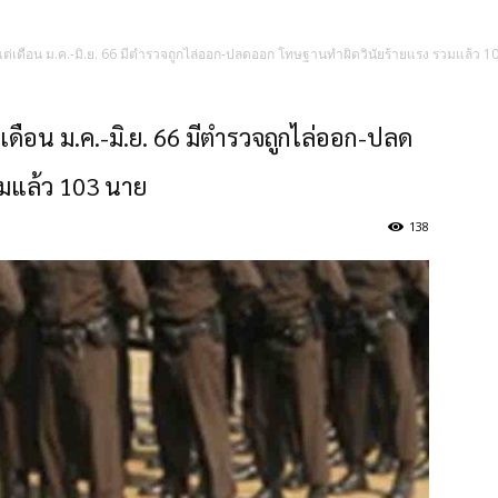
ต่เดือน ม.ค.-มิ.ย. 66 มีตำรวจถูกไล่ออก-ปลดออก โทษฐานทำผิดวินัยร้ายแรง รวมแล้ว 1
เดือน ม.ค.-มิ.ย. 66 มีตำรวจถูกไล่ออก-ปลด
มแล้ว 103 นาย
138