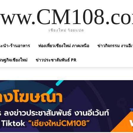
ww.CM108.c
เชียงใหม่ ร้อยแปด
แนะนำ-ร้านอาหาร
ท่องเที่ยวเชียงใหม่ ภาคเหนือ
ข่าวกิจกรรม งานอีเ
รษฐกิจเชียงใหม่
ข่าวประชาสัมพันธ์ PR