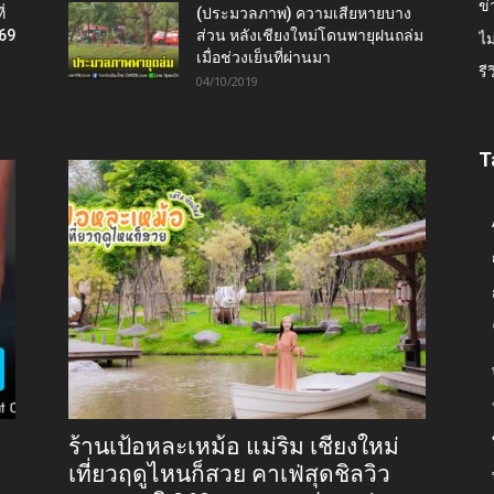
ข่
่
(ประมวลภาพ) ความเสียหายบาง
569
ส่วน หลังเชียงใหม่โดนพายุฝนถล่ม
ไม
เมื่อช่วงเย็นที่ผ่านมา
รี
04/10/2019
T
ร้านเป้อหละเหม้อ แม่ริม เชียงใหม่
เที่ยวฤดูไหนก็สวย คาเฟ่สุดชิลวิว