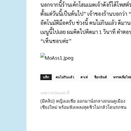
นอกจากนี้ร้านเค้กโฮมเมดเจ้าดังก็ได้โพสต์
ตั้งแต่วันนี้เป็นต้นไป” เจ้าของร้านบอกว่
อัตโนมัติมือครับ ช่วงนี้ คนไม่กินแล้ว ดีม
เมนูนี้ไปเลย ผมคิดไปคิดมา 1 วินาที คำตอบ
“เห็นชอบค่ะ”
แท็ก
คนไม่กินแล้ว
คาเฟ่
ช็อกมินต์
พรรคเพื่อไท
บทความก่อนหน้านี้
(มีคลิป) หญิงเอเชีย ออกมานั่งกลางถนนคูเมือง
เชียงใหม่ พร้อมฟังเพลงสุดชิวไม่กลัวโดนรถชน