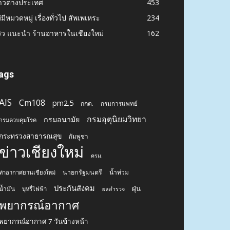
าวต่างประเทศ
453
่มีหมวดหมู่ เรื่องทั่วไป สัพเพเหระ
234
วิว แนะนำ ร้านอาหารในเชียงใหม่
162
ags
AIS
Cm108
pm2.5
กกต.
กรมการแพทย์
กรมอุตุนิยมวิทยา
กรมอนามัย
กรมควบคุมโรค
กระทรวงสาธารณสุข
กัมพูชา
ข่าวเชียงใหม่
ครม.
นายกรัฐมนตรี
น้ำท่วม
ท่าอากาศยานเชียงใหม่
ประกันสังคม
ฝุ่น
น้ำมัน
บุหรี่ไฟฟ้า
ผลสำรวจ
พยากรณ์อากาศ
พยากรณ์อากาศ 7 วันข้างหน้า