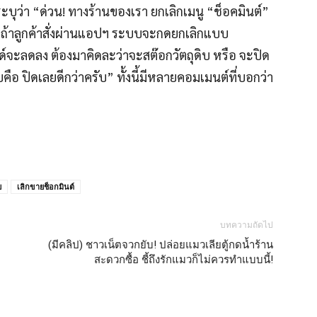
ระบุว่า “ด่วน! ทางร้านของเรา ยกเลิกเมนู “ช็อคมินต์”
า “ถ้าลูกค้าสั่งผ่านแอปฯ ระบบจะกดยกเลิกแบบ
านด์จะลดลง ต้องมาคิดละว่าจะสต๊อกวัตถุดิบ หรือ จะปิด
คือ ปิดเลยดีกว่าครับ” ทั้งนี้มีหลายคอมเมนต์ที่บอกว่า
ย
เลิกขายช็อกมินต์
บทความถัดไป
(มีคลิป) ชาวเน็ตจวกยับ! ปล่อยแมวเลียตู้กดน้ำร้าน
สะดวกซื้อ ชี้ถึงรักแมวก็ไม่ควรทำแบบนี้!