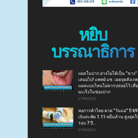
หยิบ
บรรณาธิการ
แผลในปาก อาจไม่ได้เป็น “ขาง”
เสมอไป! แพทย์ มช. เผยจุดสังเกต
แผลแบบไหนไม่ควรปล่อยไว้ เสี่
มะเร็งในช่องปาก
07/08/2026
หอการค้าไทย คาด “วันแม่” ปี 69
เงินสะพัด 1.11 หมื่นล้าน สูงสุดใ
รอบ 7 ปี...
07/08/2026