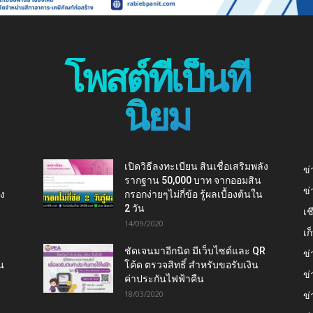
โพสต์ที่เป็นที่
นิยม
เปิดวิธีลงทะเบียน สินเชื่อเสริมพลัง
ข่
รากฐาน 50,000 บาท จากออมสิน
ข่
ยง
กรอกง่ายๆไม่กี่ข้อ รู้ผลเบื้องต้นใน
2 วัน
เช
14/09/2020
เ
ชัดเจนมาอีกนิด มีเว็บไซต์และ QR
ข่
น
โค้ด ตรวจสิทธิ์ สำหรับขอรับเงิน
ข่
ค่าประกันไฟฟ้าคืน
18/03/2020
ข่