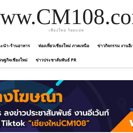
ww.CM108.c
เชียงใหม่ ร้อยแปด
แนะนำ-ร้านอาหาร
ท่องเที่ยวเชียงใหม่ ภาคเหนือ
ข่าวกิจกรรม งานอีเ
รษฐกิจเชียงใหม่
ข่าวประชาสัมพันธ์ PR