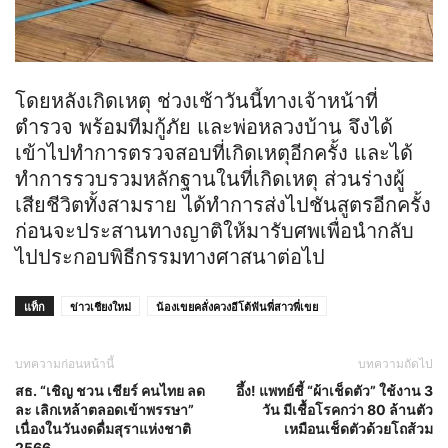
โดยหลังเกิดเหตุ ช่วงเช้าวันนี้ทางเจ้าหน้าที่
ตำรวจ พร้อมทีมกู้ภัย และพ่อหลวงบ้าน จึงได้
เข้าไปทำการตรวจสอบที่เกิดเหตุอีกครั้ง และได้
ทำการรวบรวมหลักฐานในที่เกิดเหตุ ส่วนร่างผู้
เสียชีวิตทั้งสาม
ราย ได้
ทำการส่งไปชันสูตรอีกครั้ง
ก่อนจะประสานทางญาติให้มารับศพเพื่อนำกลับ
ไปประกอบพิธีกรรมทางศาสนาต่อไป
แท็ก
ข่าวเชียงใหม่
น้องเขยคลั่งควงอีโต้ฟันพี่สาวพี่เขย
บทความก่อนหน้านี้
บทความถัดไป
สธ. “เชิญ ชวน เชียร์ คนไทย ลด
อึ้ง! แพทย์ชี้ “ผ้าเช็ดตัว” ใช้งาน 3
ละ เลิกเหล้าตลอดเข้าพรรษา”
วัน มีเชื้อโรคกว่า 80 ล้านตัว
เนื่องในวันงดดื่มสุราแห่งชาติ
เหมือนเช็ดตัวด้วยโถส้วม
2566