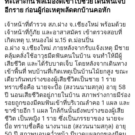
ทะเลาะกัน พลเมืองดีเข้าไปช่วยโดนฟันเจ็บ
อีกราย ก่อนผู้ก่อเหตุพลัดตกบ้านคอหัก
เจ้าหน้าที่ตำรวจ
สภ
.
ฝาง
จ
.เชียงใหม่ พร้อมด้วย
เจ้าหน้าที่กู้ภัย และอาสาสมัคร เข้าตรวจสอบที่
เกิดเหตุ
บ
.หนองไผ่ ม.15
ต
.
ม่อน
ปิ่น
อ.ฝาง
จ
.เชียงใหม่ ภายหลังจากรับแจ้งเหตุ มีชาย
คลุ้มคลั่งใช้อาวุธมีดฟันคนในบ้าน จนทำให้มีผู้
เสียชีวิต และได้รับบาดเจ็บ โดยหลังจากเดินทาง
เข้าพื้นที่ พบบ้านที่เกิดเหตุเป็นบ้านไม้ยกสูง ขณะ
เดียวกันพบร่างของผู้เสียชีวิตเป็นชาย 1 ราย
ทราบชื่อคือ นายจะ
บื่อ
(สงวนนามสกุล) อายุ 58
ปี นอนเสียชีวิตอยู่ภายในบ้าน สภาพร่างกายมีร่อง
รอยถูกของมีคมฟันเข้าที่บริเวณลำคอ 1 แผล และ
ขาซ้ายอีก 1 แผล ใกล้กันนั้นยังพบร่างของผู้เสีย
ชีวิต เป็นหญิง 1 ราย ซึ่งเป็นภรรยาของ นายจะ
บื่อ
ทราบชื่อคือ
นางนา
แฮ
(สงวนนามสกุล) อายุ
50 ปี สภาพนอนคว่ำหน้า มีบาดแผลถูกของมีคม