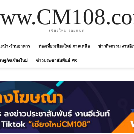
ww.CM108.c
เชียงใหม่ ร้อยแปด
แนะนำ-ร้านอาหาร
ท่องเที่ยวเชียงใหม่ ภาคเหนือ
ข่าวกิจกรรม งานอีเ
รษฐกิจเชียงใหม่
ข่าวประชาสัมพันธ์ PR