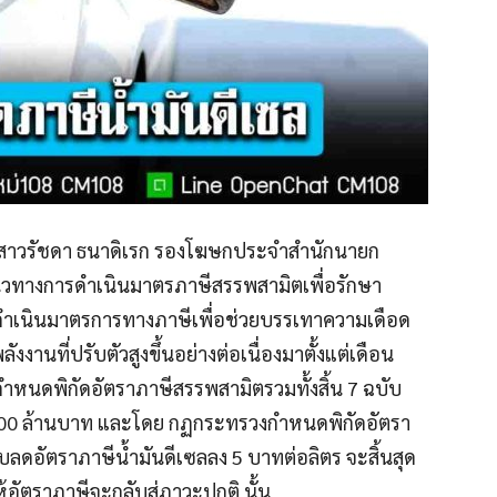
นางสาวรัชดา ธนาดิเรก รองโฆษกประจำสำนักนายก
วทางการดำเนินมาตรภาษีสรรพสามิตเพื่อรักษา
้ดำเนินมาตรการทางภาษีเพื่อช่วยบรรเทาความเดือด
นที่ปรับตัวสูงขึ้นอย่างต่อเนื่องมาตั้งแต่เดือน
ำหนดพิกัดอัตราภาษีสรรพสามิตรวมทั้งสิ้น 7 ฉบับ
000 ล้านบาท และโดย กฏกระทรวงกำหนดพิกัดอัตรา
ับลดอัตราภาษีน้ำมันดีเซลลง 5 บาทต่อลิตร จะสิ้นสุด
ห้อัตราภาษีจะกลับสู่ภาวะปกติ นั้น