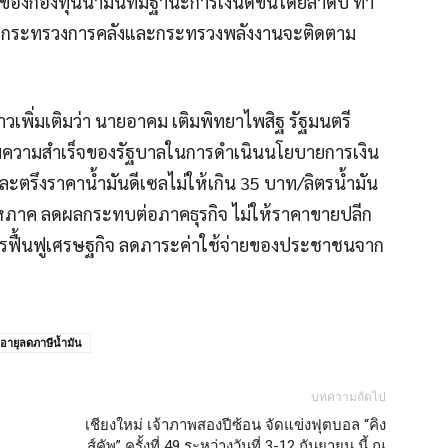
รของกองทุนน้ำมันที่มีฐานะการเงินดีขึ้นโดยลำดับ ทำ
โดยกระทรวงการคลังและกระทรวงพลังงานจะติดตาม
เพิ่มเติมว่า นายอาคม เติมพิทยาไพสิฐ รัฐมนตรี
มความสำเร็จของรัฐบาลในการดำเนินนโยบายการเงิน
ะตรึงราคาน้ำมันดีเซลไม่ให้เกิน 35 บาท/ลิตรน้ำมัน
มหภาค ลดผลกระทบต่อภาคธุรกิจ ไม่ให้ราคาขายปลีก
อการฟื้นฟูเศรษฐกิจ ลดภาระค่าใช้จ่ายของประชาชนจาก
ออายุลดภาษีน้ำมัน
บทความถัดไป
เชียงใหม่ เจ้าภาพสองปีซ้อน จัดแข่งฟุตบอล “คิง
ส์คัพ” ครั้งที่ 49 ระหว่างวันที่ 3-12 กันยายน นี้ ณ