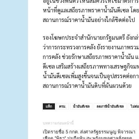
อยู่ในช่วงฟื้นตัว เห็นสมควรให้ใช้มาตรกา
หน้าที่ดูแลเสถียรภาพราคาน้ำมันดีเซล 
สถานการณ์ราคาน้ำมันอย่างใกล้ชิดต่อไป
รองโฆษกประจำสำนักนายกรัฐมนตรี ยังกล่าว
ว่าการกระทรวงการคลัง ยังรายงานภาพรว
การคลัง ช่วยรักษาเสถียรภาพราคาน้ำมัน แล
ดีเซล เสริมสร้างเสถียรภาพทางเสรษฐกิจ
น้ำมันดีเซลเพิ่มสูงขึ้นจนเป็นอุปสรรคต่
สถานการณ์ราคาน้ำมันดิบที่ผันผวนด้วย
แท็ก
ครม.
น้ำมันดีเซล
ลดภาษีน้ำมันดีเซล
ไม่ต่
บทความก่อนหน้านี้
เปิดรายชื่อ 5 กกต. ส่งศาลรัฐธรรมนูญ พิจารณา
เชือด “พิธา” ปมถือหุ้น itv พร้อมขอศาลสั่งหยุด