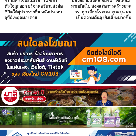
กราบหัวใจพ่อแม่ เล่าวันที่เอา
ผลวิจัย ม.มหิดล พบกิน “โซเดียม”
หัวใจลูกออก บริจาคอวัยวะส่งต่อ
มากเกินไป ส่งผลต่อการสร้างมวล
ชีวิตให้ผู้ป่วยรายอื่น หลังประสบ
กระดูก เสี่ยงโรคกระดูกพรุน คน
อุบัติเหตุสมองตาย
เป็นความดันสูงยิ่งเสี่ยงมากขึ้น