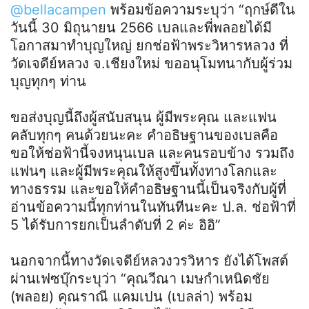
@bellacampen
พร้อมข้อความระบุว่า “ฤกษ์ดีใน
วันนี้ 30 มิถุนายน 2566 เบลและพี่พลอยได้มี
โอกาสมาทำบุญใหญ่ ยกช่อฟ้าพระวิหารหลวง ที่
วัดเจดีย์หลวง จ.เชียงใหม่ ขออนุโมทนากับผู้ร่วม
บุญทุกๆ ท่าน
ขอส่งบุญนี้ถึงผู้สนับสนุน ผู้มีพระคุณ และแฟน
คลับทุกๆ คนด้วยนะคะ คำอธิษฐานของเบลคือ
ขอให้ช่อฟ้านี้จงหนุนเบล และคนรอบข้าง รวมถึง
แฟนๆ และผู้มีพระคุณให้สูงขึ้นทั้งทางโลกและ
ทางธรรม และขอให้คำอธิษฐานนี้เป็นจริงกับผู้ที่
อ่านข้อความนี้ทุกท่านในทันทีนะคะ ป.ล. ช่อฟ้าที่
5 ได้รับการยกเป็นลำดับที่ 2 ค่ะ อิอิ”
นอกจากนี้ทางวัดเจดีย์หลวงวรวิหาร ยังได้โพสต์
ผ่านเฟซบุ๊กระบุว่า “คุณวีณา เมษกำเหนิดชัย
(พลอย) คุณราณี แคมเปน (เบลล่า) พร้อม