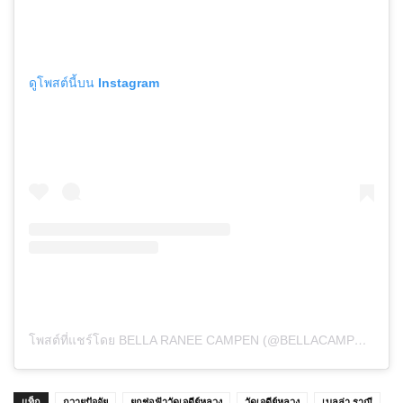
ดูโพสต์นี้บน Instagram
โพสต์ที่แชร์โดย BELLA RANEE CAMPEN (@BELLACAMPEN)
แท็ก
ถวายปัจจัย
ยกช่อฟ้าวัดเจดีย์หลวง
วัดเจดีย์หลวง
เบลล่า ราณี