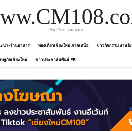
ww.CM108.c
เชียงใหม่ ร้อยแปด
แนะนำ-ร้านอาหาร
ท่องเที่ยวเชียงใหม่ ภาคเหนือ
ข่าวกิจกรรม งานอีเ
รษฐกิจเชียงใหม่
ข่าวประชาสัมพันธ์ PR