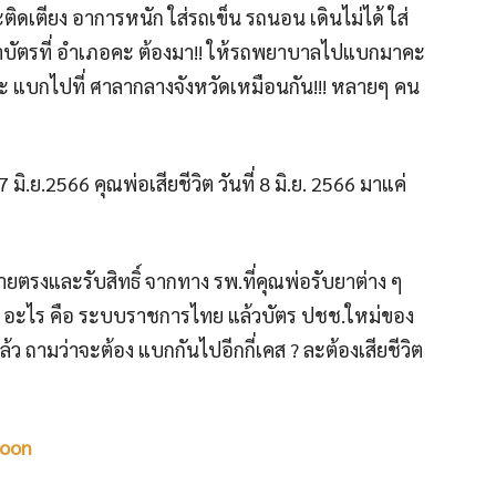
ิดเตียง อาการหนัก ใส่รถเข็น รถนอน เดินไม่ได้ ใส่
ทำบัตรที่ อำเภอคะ ต้องมา!! ให้รถพยาบาลไปแบกมาคะ
ะ แบกไปที่ ศาลากลางจังหวัดเหมือนกัน!!! หลายๆ คน
ิ.ย.2566 คุณพ่อเสียชีวิต วันที่ 8 มิ.ย. 2566 มาแค่
่ายตรงและรับสิทธิ์ จากทาง รพ.ที่คุณพ่อรับยาต่าง ๆ
ร) อะไร คือ ระบบราชการไทย แล้วบัตร ปชช.ใหม่ของ
แล้ว ถามว่าจะต้อง แบกกันไปอีกกี่เคส ? ละต้องเสียชีวิต
boon