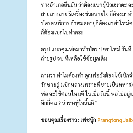
ทางอำเภอยืนยัน ว่าต้องแบกผุ้ป่วยมาคะ จะต
สายมากมาย รึเครื่องช่วยหายใจ ก็ต้องมา
บัตรคนพิการ ถ้าหมดอายุก็ต้องมาทำใหม่ค
ก็ต้องแบกไปทำคะ!!
สรุป แบกคุณพ่อมาทำบัตร ปชช.ใหม่ วันที่ 7 ม
ถ่ายรูป จบ ที่เหลือใช้ข้อมูลเดิม
ถามว่า ทำไมต้องทำ คุณพ่อยังต้อง ใช้เบิกจ
รักษาอยู่ (เบิกหลวงเพราะพี่ชายเป็นทหา
พ่อ จะใช้ตอนไหนดี ในเมื่อวันนี้ พ่อไม่อยู่
อีกกี่คน ? น่าหดหู่ใจสิ้นดี”
ขอบคุณเรื่องราว : เฟซบุ๊ก
Prangtong Jai