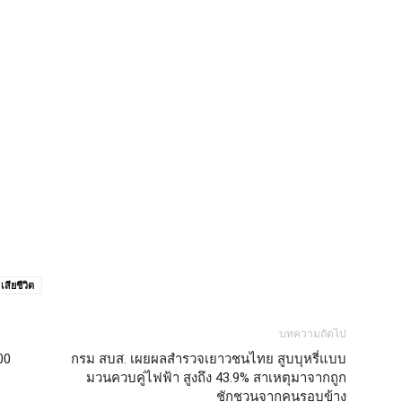
เสียชีวิต
บทความถัดไป
00
กรม สบส. เผยผลสำรวจเยาวชนไทย สูบบุหรี่แบบ
มวนควบคู่ไฟฟ้า สูงถึง 43.9% สาเหตุมาจากถูก
ชักชวนจากคนรอบข้าง