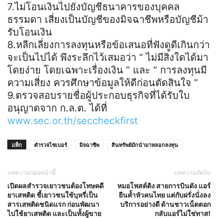
7.ไม่โอนเงินไปยังบัญชีธนาคารของบุคคล
ธรรมดา เสี่ยงเป็นบัญชีของมิจฉาชีพหรือบัญชีม้า
รับโอนเงิน
8.หลีกเลี่ยงการลงทุนหรือข้อเสนอที่ฟังดูดีเกินกว่า
จะเป็นไปได้ พึงระลึกไว้เสมอว่า “ ไม่มีสิ่งใดได้มา
โดยง่าย โดยเฉพาะเรื่องเงิน ” และ “ การลงทุนมี
ความเสี่ยง ควรศึกษาข้อมูลให้ดีก่อนตัดสินใจ ”
9.ตรวจสอบรายชื่อผู้ประกอบธุรกิจที่ได้รับใบ
อนุญาตจาก ก.ล.ต. ได้ที่
www.sec.or.th/seccheckfirst
แท็ก
ตำรวจไซเบอร์
มิจฉาชีพ
สินทรัพย์มักนำมาหลอกลงทุน
บทความก่อนหน้านี้
บทความถัดไป
เปิดผลสำรวจเยาวชนต้องโทษคดี
หมอโพสต์ติง สายการบินดัง แอร์
ยาเสพติด ชี้เยาวชนใช้บุหรี่เป็น
ยืนค้ำหัวคนไทย แต่กับฝรั่งนั่งลง
สารเสพติดชนิดแรก ก่อนพัฒนา
บริการอย่างดี ด้านชาวเน็ตตอก
ไปใช้ยาเสพติด และเป็นทั้งผู้ขาย
กลับแอร์ไม่ใช่ทาส!