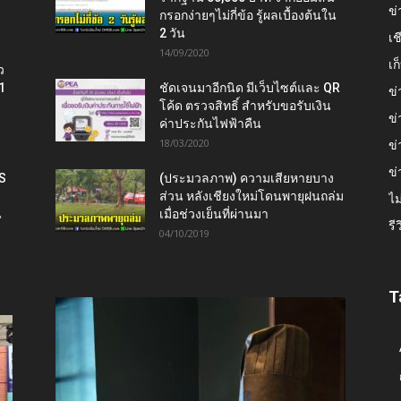
ข่
กรอกง่ายๆไม่กี่ข้อ รู้ผลเบื้องต้นใน
2 วัน
เช
14/09/2020
เ
ว
1
ชัดเจนมาอีกนิด มีเว็บไซต์และ QR
ข่
โค้ด ตรวจสิทธิ์ สำหรับขอรับเงิน
ข่
ค่าประกันไฟฟ้าคืน
18/03/2020
ข่
ข่
IS
(ประมวลภาพ) ความเสียหายบาง
ส่วน หลังเชียงใหม่โดนพายุฝนถล่ม
ไม
น
เมื่อช่วงเย็นที่ผ่านมา
รี
04/10/2019
T