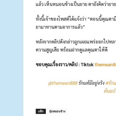
แล้ว เห็นหมอนข้างเป็นยาย ตายังคิดว่ายายย
ทั้งนี้เจ้าของโพสต์ได้แจ้งว่า “ตอนนี้คุณ
ยามาทานตามอาการแล้ว”
หลังจากคลิปดังกล่าวถูกเผยแพร่ออกไปหลาย
ความสูญเสีย พร้อมฝากดูแลคุณตาให้ดี
ขอบคุณเรื่องราว/คลิป : Tiktok
themean8
@themean888
รักแท้มีอยู่จริง
#รักแท
ต้นฉบั
แท็ก
อุ้มหมอนข้าง