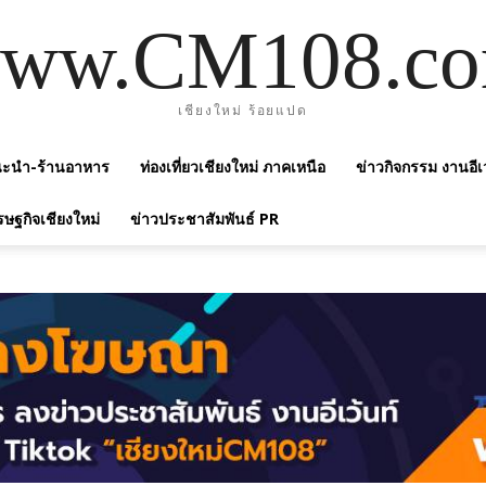
ww.CM108.c
เชียงใหม่ ร้อยแปด
แนะนำ-ร้านอาหาร
ท่องเที่ยวเชียงใหม่ ภาคเหนือ
ข่าวกิจกรรม งานอีเ
รษฐกิจเชียงใหม่
ข่าวประชาสัมพันธ์ PR