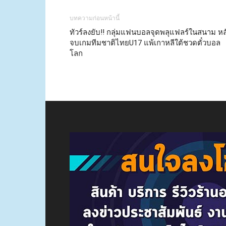
บทความก่อนหน้านี้
ทัวร์ลงยับ‼ กลุ่มแฟนบอลจุดพลุแฟลร์ในสนาม หล
จบเกมทีมชาติไทยU17 แพ้เกาหลีใต้ชวดตั๋วบอล
โลก