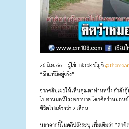
26 มิ.ย. 66 – ผู้ใช้ Tiktok บัญชี
@themea
“รักแท้มีอยู่จริง”
จากคลิปเผยให้เห็นคุณตาท่านหนึ่ง กำลังอ
ไปหาหมอที่โรงพยาบาล โดยคิดว่าหมอนข้างที่
ชีวิตไปแล้วกว่า 2 เดือน
นอกจากนี้ในคลิปยังระบุ เพิ่มเติมว่า “ตาคิ