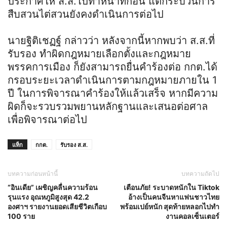
ประกาศให้ ส.ส.ไปทำหน้าที่ก่อน แต่กระบวนการ
สืบสวนไต่สวนยังคงดำเนินการต่อไป
นายฐิติเชฏฐ์ กล่าวว่า หลังจากนี้หากพบว่า ส.ส.ที่
รับรอง ทำผิดกฎหมายเลือกตั้งและกฎหมาย
พรรคการเมือง ก็ยังสามารถยื่นคำร้องต่อ กกต.ได้
กรอบระยะเวลาดำเนินการตามกฎหมายภายใน 1
ปี ในการพิจารณาคำร้องให้แล้วเสร็จ หากมีความ
ผิดก็จะรวบรวมพยานหลักฐานและเสนอต่อศาล
เพื่อพิจารณาต่อไป
แท็ก
กกต.
รับรอง ส.ส.
บทความก่อนหน้านี้
บทความถัดไป
“อินเดีย” เผชิญคลื่นความร้อน
เตือนภัย! ระบาดหนักใน Tiktok
รุนแรง อุณหภูมิสูงสุด 42.2
อ้างเป็นคนจีนหาแฟนชาวไทย
องศาฯ รายงานยอดเสียชีวิตเกือบ
พร้อมเปย์หนัก สุดท้ายหลอกไปทำ
100 ราย
งานคอลเซ็นเตอร์