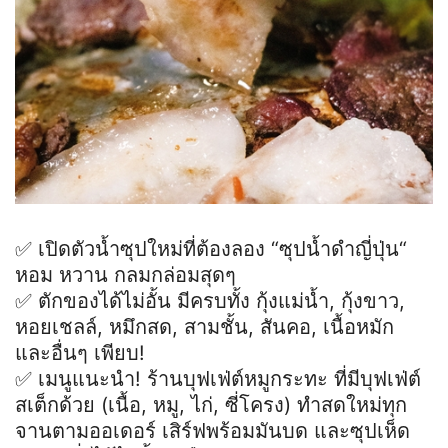
✅ เปิดตัวน้ำซุปใหม่ที่ต้องลอง “ซุปน้ำดำญี่ปุ่น“
หอม หวาน กลมกล่อมสุดๆ
✅ ตักของได้ไม่อั้น มีครบทั้ง กุ้งแม่น้ำ, กุ้งขาว,
หอยเชลล์, หมึกสด, สามชั้น, สันคอ, เนื้อหมัก
และอื่นๆ เพียบ!
✅ เมนูแนะนำ! ร้านบุฟเฟ่ต์หมูกระทะ ที่มีบุฟเฟ่ต์
สเต็กด้วย (เนื้อ, หมู, ไก่, ซี่โครง) ทำสดใหม่ทุก
จานตามออเดอร์ เสิร์ฟพร้อมมันบด และซุปเห็ด