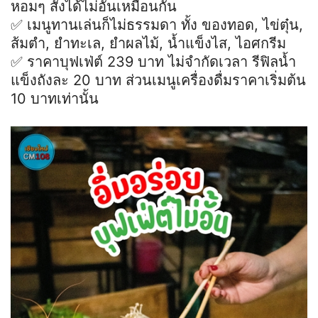
หอมๆ สั่งได้ไม่อั้นเหมือนกัน
✅ เมนูทานเล่นก็ไม่ธรรมดา ทั้ง ของทอด, ไข่ตุ๋น,
ส้มตำ, ยำทะเล, ยำผลไม้, น้ำแข็งไส, ไอศกรีม
✅ ราคาบุฟเฟ่ต์ 239 บาท ไม่จำกัดเวลา รีฟิลน้ำ
แข็งถังละ 20 บาท ส่วนเมนูเครื่องดื่มราคาเริ่มต้น
10 บาทเท่านั้น