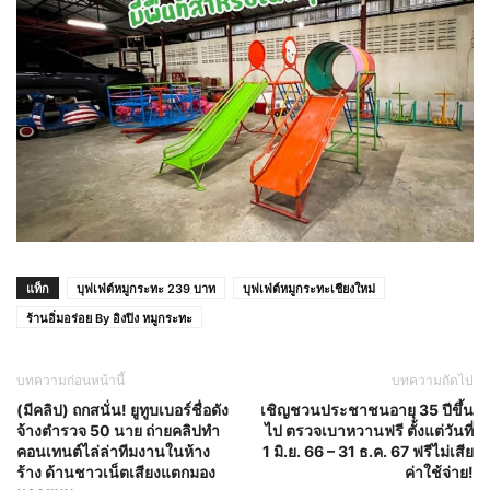
แท็ก
บุฟเฟ่ต์หมูกระทะ 239 บาท
บุฟเฟ่ต์หมูกระทะเชียงใหม่
ร้านอิ่มอร่อย By อิงปิง หมูกระทะ
บทความก่อนหน้านี้
บทความถัดไป
(มีคลิป) ถกสนั่น! ยูทูบเบอร์ชื่อดัง
เชิญชวนประชาชนอายุ 35 ปีขึ้น
จ้างตำรวจ 50 นาย ถ่ายคลิปทำ
ไป ตรวจเบาหวานฟรี ตั้งแต่วันที่
คอนเทนต์ไล่ล่าทีมงานในห้าง
1 มิ.ย. 66 – 31 ธ.ค. 67 ฟรีไม่เสีย
ร้าง ด้านชาวเน็ตเสียงแตกมอง
ค่าใช้จ่าย!