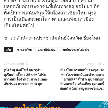
สร้างความประทับใจแก่ผู้มาเยือน เกิดความ
ปลอดภัยต่อประชาชนที่เดินทางสัญจรไปมา อีก
ทั้งเป็นการสนับสนุนให้เมืองเก่าเชียงใหม่ มุ่งสู่
การเป็นเมืองมรดกโลก ตามแผนพัฒนาเมือง
เชียงใหม่ต่อไป
ข่าว : สำนักงานประชาสัมพันธ์จังหวัดเชียงใหม่
แท็ก
ข่าวเชียงใหม่
นำสายไฟลงดิน
เชียงใหม่นำสายไฟลงดิน
บทความก่อนหน้านี้
บทความถัดไป
(มีคลิป) สิงค์โปร์ ผุด “ตู้คีบ
เชียงใหม่ กรมศิลป์ฯ เร่งขุดแต่ง
ทุเรียน” ครั้งละ 25 บาท ได้รับ
ทางโบราณคดีและสำรวจทาง
ความสนใจจำนวนมาก จนต้อง
ธรณีฟิสิกส์ “ประตูช้างเผือก”
เติมวันละมากกว่า 200 ลูก
กำหนดแล้วเสร็จเดือนตุลาคมนี้
ก่อนดำเนินการบูรณะซ่อมแซม