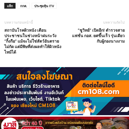
แท็ก
กกต.
ประชุมหุ้น ITV
บทความก่อนหน้านี้
บทความถัดไป
สถาบันโรคผิวหนัง เตือน
“ชูวิทย์” เปิดอีก! ตำรวจสาย
ประชาชนในช่วงหน้าฝนระวัง
แฟชั่น กอส. ยศขึ้นเร็ว รุ่นเดียว
“กิ้งกือ” แม้จะไม่ใช่สัตว์อันตราย
กับผู้กองนางงาม
ไม่กัด แต่มีพิษที่ส่งผลทำให้ผิวหนัง
ไหม้ได้