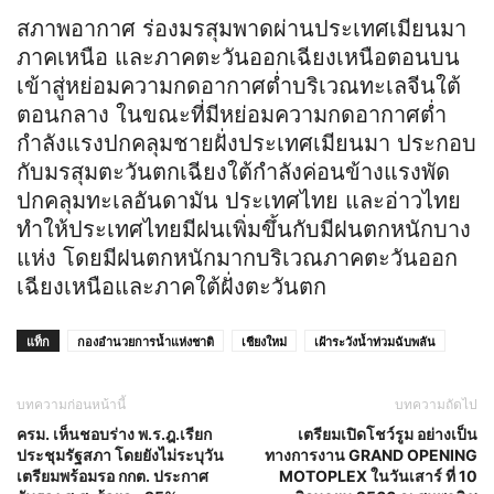
สภาพอากาศ ร่องมรสุมพาดผ่านประเทศเมียนมา
ภาคเหนือ และภาคตะวันออกเฉียงเหนือตอนบน
เข้าสู่หย่อมความกดอากาศต่ำบริเวณทะเลจีนใต้
ตอนกลาง ในขณะที่มีหย่อมความกดอากาศต่ำ
กำลังแรงปกคลุมชายฝั่งประเทศเมียนมา ประกอบ
กับมรสุมตะวันตกเฉียงใต้กำลังค่อนข้างแรงพัด
ปกคลุมทะเลอันดามัน ประเทศไทย และอ่าวไทย
ทำให้ประเทศไทยมีฝนเพิ่มขึ้นกับมีฝนตกหนักบาง
แห่ง โดยมีฝนตกหนักมากบริเวณภาคตะวันออก
เฉียงเหนือและภาคใต้ฝั่งตะวันตก
แท็ก
กองอำนวยการน้ำแห่งชาติ
เชียงใหม่
เฝ้าระวังน้ำท่วมฉับพลัน
บทความก่อนหน้านี้
บทความถัดไป
ครม. เห็นชอบร่าง พ.ร.ฎ.เรียก
เตรียมเปิดโชว์รูม อย่างเป็น
ประชุมรัฐสภา โดยยังไม่ระบุวัน
ทางการงาน GRAND OPENING
เตรียมพร้อมรอ กกต. ประกาศ
MOTOPLEX ในวันเสาร์ ที่ 10