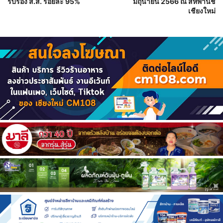
รับรอง ส.ส. ร้อยละ 95%
มิถุนายน 2566 ณ สหพานิช
เชียงใหม่