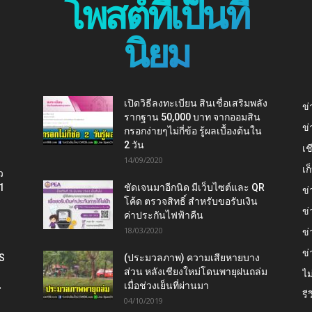
โพสต์ที่เป็นที่
นิยม
เปิดวิธีลงทะเบียน สินเชื่อเสริมพลัง
ข่
รากฐาน 50,000 บาท จากออมสิน
ข่
กรอกง่ายๆไม่กี่ข้อ รู้ผลเบื้องต้นใน
2 วัน
เช
14/09/2020
เ
ว
1
ชัดเจนมาอีกนิด มีเว็บไซต์และ QR
ข่
โค้ด ตรวจสิทธิ์ สำหรับขอรับเงิน
ข่
ค่าประกันไฟฟ้าคืน
18/03/2020
ข่
ข่
IS
(ประมวลภาพ) ความเสียหายบาง
ส่วน หลังเชียงใหม่โดนพายุฝนถล่ม
ไม
น
เมื่อช่วงเย็นที่ผ่านมา
รี
04/10/2019