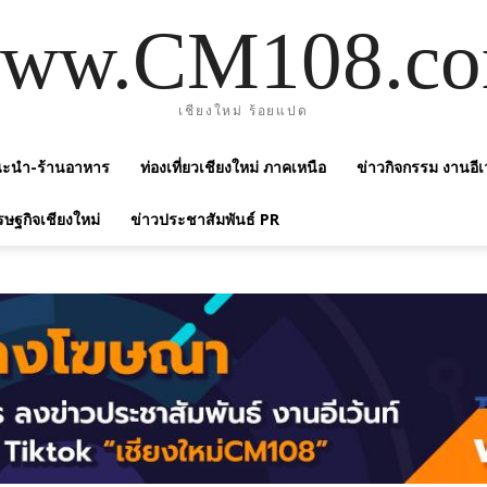
ww.CM108.c
เชียงใหม่ ร้อยแปด
แนะนำ-ร้านอาหาร
ท่องเที่ยวเชียงใหม่ ภาคเหนือ
ข่าวกิจกรรม งานอีเ
รษฐกิจเชียงใหม่
ข่าวประชาสัมพันธ์ PR