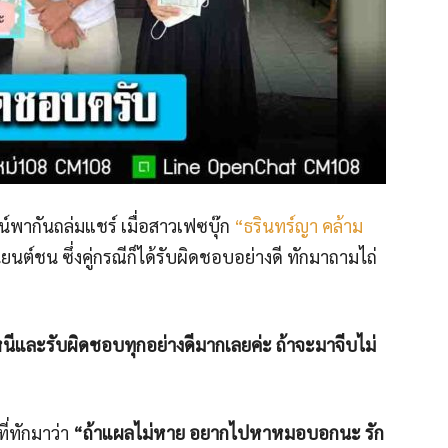
น์พากันถล่มแชร์ เมื่อสาวเฟซบุ๊ก
“ธรินทร์ญา คล้าม
ยนต์ชน ซึ่งคู่กรณีก็ได้รับผิดชอบอย่างดี ทักมาถามไถ่
่หนีและรับผิดชอบทุกอย่างดีมากเลยค่ะ ถ้าจะมาจีบไม่
ที่ทักมาว่า
“ถ้าแผลไม่หาย อยากไปหาหมอบอกนะ รัก