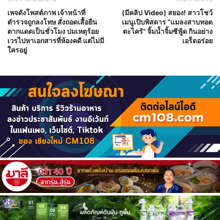
เพจดังโพสต์ภาพ เจ้าหน้าที่
(มีคลิป Video) สยอง! สาวโชว์
ตำรวจถูกลงโทษ สั่งถอดเสื้อยืน
เมนูเปิบพิสดาร “แมลงสาบทอด
ตากแดดเป็นชั่วโมง ปมเหตุร้อย
ตะไคร้” จิ้มน้ำจิ้มซีฟู้ด กินอย่าง
เวรไปหาเอกสารที่ห้องคดี แต่ไม่มี
เอร็ดอร่อย
ใครอยู่