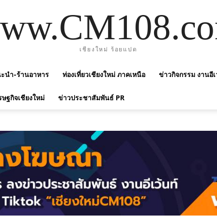
ww.CM108.c
เชียงใหม่ ร้อยแปด
แนะนำ-ร้านอาหาร
ท่องเที่ยวเชียงใหม่ ภาคเหนือ
ข่าวกิจกรรม งานอีเ
รษฐกิจเชียงใหม่
ข่าวประชาสัมพันธ์ PR