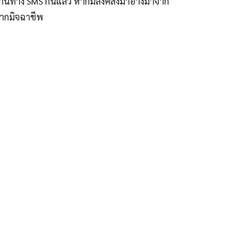
ค์ผ่านทาง SMS กันแล้ว หากมีลิงค์ส่งมาอ้างมาจาก
จากมิจฉาชีพ