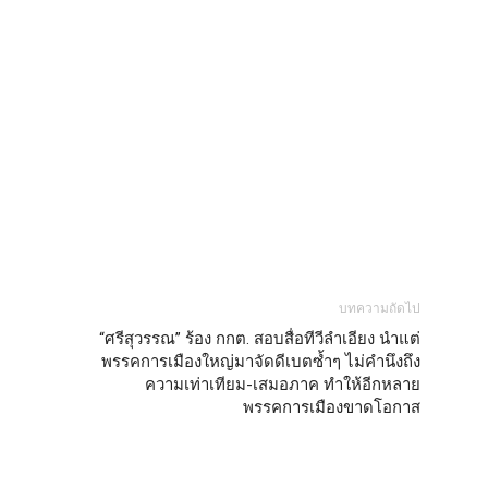
บทความถัดไป
“ศรีสุวรรณ” ร้อง กกต. สอบสื่อทีวีลำเอียง นำแต่
พรรคการเมืองใหญ่มาจัดดีเบตซ้ำๆ ไม่คํานึงถึง
ความเท่าเทียม-เสมอภาค ทำให้อีกหลาย
พรรคการเมืองขาดโอกาส