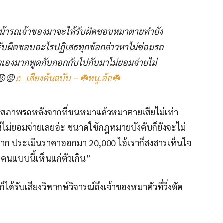
ชนหน้ารถเจ้าของมาจะให้รับผิดชอบหมาตายทำยัง
่รับผิดชอบอะไรปฏิเสธทุกข้อกล่าวหาไม่ซ่อมรถ
ัวเองมากพูดกับกอกกับไปกับมาไม่ยอมจ่ายไม่
😡😡
♬ เสียงต้นฉบับ – ☘️หนู.อ้อ☘️
ี่คือสภาพรถหลังจากที่ชนหมาแล้วหมาตายเสียไม่เท่า
รณีไม่ยอมจ่ายเลยอ่ะ ขนาดใช้กฎหมายบังคับก็ยังจะไม่
าก ประเมินราคาออกมา 20,000 ไอ้เราก็สงสารเห็นใจ
งๆ คนแบบนี้เห็นแก่ตัวเกิน”
ด้รับเสียงวิพากษ์วิจารณ์ถึงเจ้าของหมาตัวที่วิ่งตัด