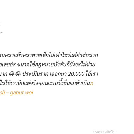
”
ย”
ชนหมาแล้วหมาตายเสียไม่เท่าไหร่แต่ค่าซ่อมรถ
่ายเลยอ่ะ ขนาดใช้กฎหมายบังคับก็ยังจะไม่ช่วย
มาก 😭😭 ประเมินราคาออกมา 20,000 ไอ้เรา
งไม่ให้เราอีกแย่จริงๆคนแบบนี้เห็นแก่ตัวเกิน
♬
sli – gabut woi
บทความถัดไป