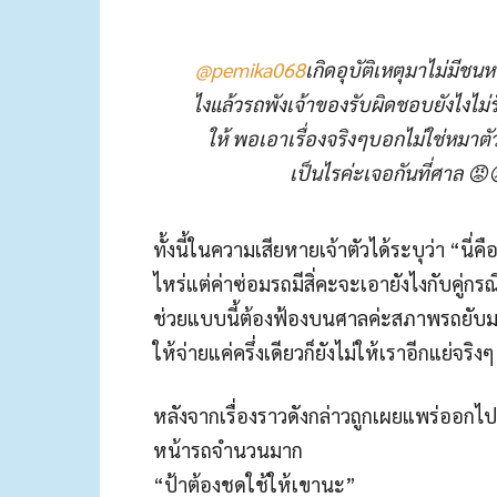
@pemika068
เกิดอุบัติเหตุมาไม่มี
ไงแล้วรถพังเจ้าของรับผิดชอบยังไงไม
ให้ พอเอาเรื่องจริงๆบอกไม่ใช่หมาต
เป็นไรค่ะเจอกันที่ศาล 😡
ทั้งนี้ในความเสียหายเจ้าตัวได้ระบุว่า “น
ไหร่แต่ค่าซ่อมรถมีสิ่คะจะเอายังไงกับคู่ก
ช่วยแบบนี้ต้องฟ้องบนศาลค่ะสภาพรถยับม
ให้จ่ายแค่ครึ่งเดียวก็ยังไม่ให้เราอีกแย่จริ
หลังจากเรื่องราวดังกล่าวถูกเผยแพร่ออกไปก็ไ
หน้ารถจำนวนมาก
“ป้าต้องชดใช้ให้เขานะ”