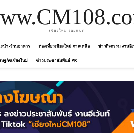
ww.CM108.c
เชียงใหม่ ร้อยแปด
แนะนำ-ร้านอาหาร
ท่องเที่ยวเชียงใหม่ ภาคเหนือ
ข่าวกิจกรรม งานอีเ
รษฐกิจเชียงใหม่
ข่าวประชาสัมพันธ์ PR