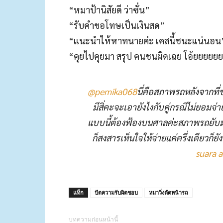
“หมาป้านิสัยดี ว่าซั่น”
“รับคำขอโทษเป็นเงินสด”
“แนะนำให้หาทนายค่ะ เคสนี้ชนะแน่นอน
“คุยไปคุยมา สรุป คนชนผิดเฉย โอ้ยยยยย
@pemika068
นี่คือสภาพรถหลังจากที่
มีสิ่คะจะเอายังไงกับคู่กรณีไม่ยอมจ
แบบนี้ต้องฟ้องบนศาลค่ะสภาพรถยับ
ก็สงสารเห็นใจให้จ่ายแค่ครึ่งเดียวก็ยั
suara a
แท็ก
ปัดความรับผิดชอบ
หมาวิ่งตัดหน้ารถ
บทความก่อนหน้านี้