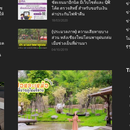
ชัดเจนมาอีกนิด มีเว็บไซต์และ QR
ข่
าช
โค้ด ตรวจสิทธิ์ สำหรับขอรับเงิน
ข่
ห้
ค่าประกันไฟฟ้าคืน
ร
18/03/2020
ข่
ข่
(ประมวลภาพ) ความเสียหายบาง
ส่วน หลังเชียงใหม่โดนพายุฝนถล่ม
ไม
โรค
เมื่อช่วงเย็นที่ผ่านมา
รี
04/10/2019
น
T