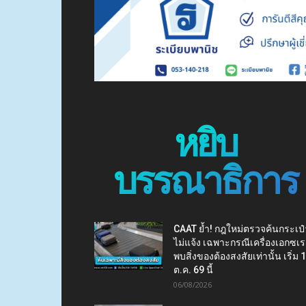
หยิบ
บรรณาธิการ
CAAT ย้ำ! กฎใหม่ตรวจค้นกระเป๋
ไม่แจ้ง เฉพาะกรณีเครื่องเอกซเร
พบสิ่งของต้องสงสัยเท่านั้น เริ่ม 
ต.ค. 69 นี้
06/08/2026