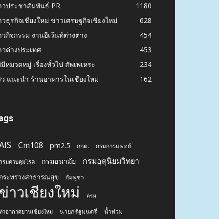
าวประชาสัมพันธ์ PR
1180
าวธุรกิจเชียงใหม่ ข่าวเศรษฐกิจเชียงใหม่
628
าวกิจกรรม งานอีเว้นท์ต่างต่าง
454
าวต่างประเทศ
453
่มีหมวดหมู่ เรื่องทั่วไป สัพเพเหระ
234
วิว แนะนำ ร้านอาหารในเชียงใหม่
162
ags
AIS
Cm108
pm2.5
กกต.
กรมการแพทย์
กรมอุตุนิยมวิทยา
กรมอนามัย
กรมควบคุมโรค
กระทรวงสาธารณสุข
กัมพูชา
ข่าวเชียงใหม่
ครม.
นายกรัฐมนตรี
น้ำท่วม
ท่าอากาศยานเชียงใหม่