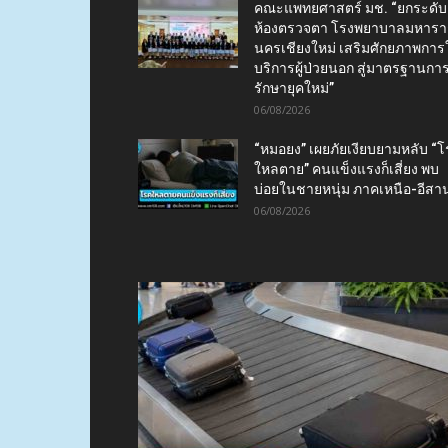
คณะแพทยศาสตร์ มช. “ยกระดับ
ห้องตรวจตา โรงพยาบาลมหาร
นครเชียงใหม่ เสริมศักยภาพการใ
บริการผู้ป่วยนอก สู่มาตรฐานกา
รักษายุคใหม่”
06/08/2026
“หมอยง” เผยภัยเงียบยามหลับ “
ใหลตาย” คนแข็งแรงก็เสี่ยง พบ
บ่อยในชายหนุ่ม ภาคเหนือ-อีสา
06/08/2026