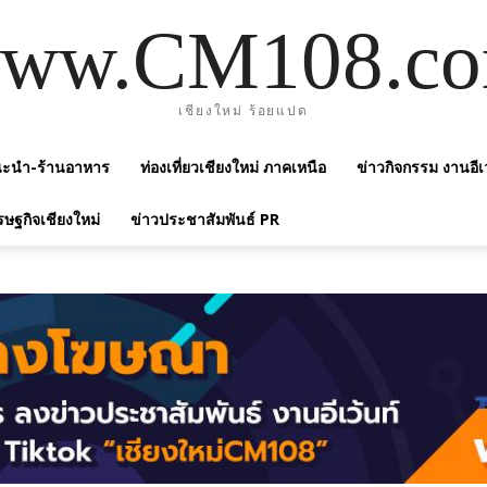
ww.CM108.c
เชียงใหม่ ร้อยแปด
แนะนำ-ร้านอาหาร
ท่องเที่ยวเชียงใหม่ ภาคเหนือ
ข่าวกิจกรรม งานอีเ
รษฐกิจเชียงใหม่
ข่าวประชาสัมพันธ์ PR