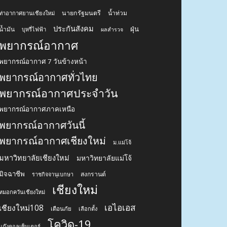
นายกรัฐมนตรี
น้ำท่วม
ท่าอากาศยานเชียงใหม่
ประกันสังคม
ฝุ่น
น้ำมัน
บุหรี่ไฟฟ้า
ผลสำรวจ
พยากรณ์อากาศ
พยากรณ์อากาศ 7 วันข้างหน้า
พยากรณ์อากาศทั่วไทย
พยากรณ์อากาศประจำวัน
พยากรณ์อากาศภาคเหนือ
พยากรณ์อากาศวันนี้
พยากรณ์อากาศเชียงใหม่
ม.แม่โจ้
มหาวิทยาลัยเชียงใหม่
มหาวิทยาลัยแม่โจ้
มิจฉาชีพ
สงกรานต์
ราชกิจจานุเบกษา
เชียงใหม่
หมอกควันเชียงใหม่
เอไอเอส
เชียงใหม่108
เตือนภัย
เลือกตั้ง
โควิด-19
แก๊งคอลเซ็นเตอร์