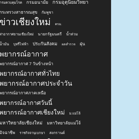
กรมอุตุนิยมวิทยา
กรมอนามัย
กรมควบคุมโรค
กระทรวงสาธารณสุข
กัมพูชา
ข่าวเชียงใหม่
ครม.
นายกรัฐมนตรี
น้ำท่วม
ท่าอากาศยานเชียงใหม่
ประกันสังคม
ฝุ่น
น้ำมัน
บุหรี่ไฟฟ้า
ผลสำรวจ
พยากรณ์อากาศ
พยากรณ์อากาศ 7 วันข้างหน้า
พยากรณ์อากาศทั่วไทย
พยากรณ์อากาศประจำวัน
พยากรณ์อากาศภาคเหนือ
พยากรณ์อากาศวันนี้
พยากรณ์อากาศเชียงใหม่
ม.แม่โจ้
มหาวิทยาลัยเชียงใหม่
มหาวิทยาลัยแม่โจ้
มิจฉาชีพ
สงกรานต์
ราชกิจจานุเบกษา