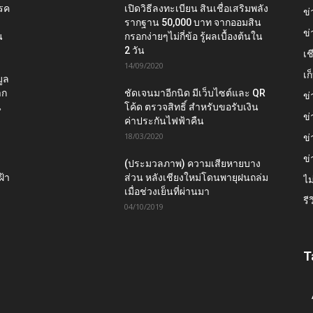
โรค
เปิดวิธีลงทะเบียน สินเชื่อเสริมพลัง
ข่
รากฐาน 50,000 บาท จากออมสิน
ข่
น
กรอกง่ายๆไม่กี่ข้อ รู้ผลเบื้องต้นใน
2 วัน
เช
14/09/2020
เ
ูล
าก
ชัดเจนมาอีกนิด มีเว็บไซต์และ QR
ข่
น
โค้ด ตรวจสิทธิ์ สำหรับขอรับเงิน
ข่
ค่าประกันไฟฟ้าคืน
18/03/2020
ข่
ข่
(ประมวลภาพ) ความเสียหายบาง
ฝ้า
ส่วน หลังเชียงใหม่โดนพายุฝนถล่ม
ไม
เมื่อช่วงเย็นที่ผ่านมา
รี
04/10/2019
T