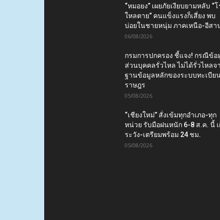
“หมอยง” เผยภัยเงียบยามหลับ “
ใหลตาย” คนแข็งแรงก็เสี่ยง พบ
บ่อยในชายหนุ่ม ภาคเหนือ-อีสา
06/08/2026
กรมการปกครอง ชี้แจง! กรณีข้อม
ส่วนบุคคลรั่วไหล ไม่ได้รั่วไหลจ
ฐานข้อมูลหลักของระบบทะเบีย
ราษฎร
05/08/2026
“เชียงใหม่” สั่งเข้มทุกอำเภอ-ทุก
หน่วย รับมือฝนหนัก 6-8 ส.ค. นี้ เ
ระวัง-เตรียมพร้อม 24 ชม.
05/08/2026