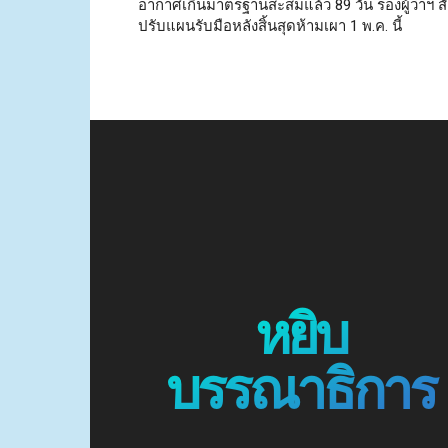
อากาศเกินมาตรฐานสะสมแล้ว 89 วัน รองผู้ว่าฯ สั่
ปรับแผนรับมือหลังสิ้นสุดห้ามเผา 1 พ.ค. นี้
หยิบ
บรรณาธิการ