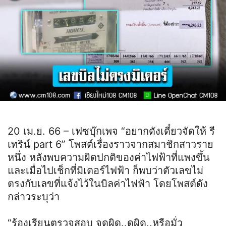
20 เม.ย. 66 – เฟซบุ๊กเพจ “อยากดังเดี๋ยวจัดให้ รี
เทริน์ part 6” โพสต์เรื่องราวจากสมาชิกสาวราย
หนึ่ง หลังพบความผิดปกติของค่าไฟฟ้าที่แพงขึ้น
และเมื่อไปเช็กที่มิเตอร์ไฟฟ้า ก็พบว่าตัวเลขไม่
ตรงกับเลขที่แจ้งไว้ในบิลค่าไฟฟ้า โดยโพสต์ดัง
กล่าวระบุว่า
“ร้องเรียนตรวจสอบ จดผิด..ดูผิด..หรือมั่ว