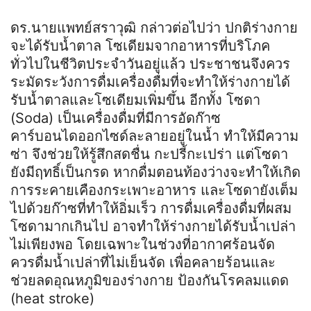
ดร.นายแพทย์สราวุฒิ กล่าวต่อไปว่า ปกติร่างกาย
จะได้รับน้ำตาล โซเดียมจากอาหารที่บริโภค
ทั่วไปในชีวิตประจำวันอยู่แล้ว ประชาชนจึงควร
ระมัดระวังการดื่มเครื่องดื่มที่จะทำให้ร่างกายได้
รับน้ำตาลและโซเดียมเพิ่มขึ้น อีกทั้ง โซดา
(Soda) เป็นเครื่องดื่มที่มีการอัดก๊าซ
คาร์บอนไดออกไซด์ละลายอยู่ในน้ำ ทำให้มีความ
ซ่า จึงช่วยให้รู้สึกสดชื่น กะปรี้กะเปร่า แต่โซดา
ยังมีฤทธิ์เป็นกรด หากดื่มตอนท้องว่างจะทำให้เกิด
การระคายเคืองกระเพาะอาหาร และโซดายังเต็ม
ไปด้วยก๊าซที่ทำให้อิ่มเร็ว การดื่มเครื่องดื่มที่ผสม
โซดามากเกินไป อาจทำให้ร่างกายได้รับน้ำเปล่า
ไม่เพียงพอ โดยเฉพาะในช่วงที่อากาศร้อนจัด
ควรดื่มน้ำเปล่าที่ไม่เย็นจัด เพื่อคลายร้อนและ
ช่วยลดอุณหภูมิของร่างกาย ป้องกันโรคลมแดด
(heat stroke)