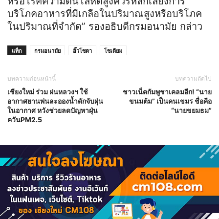
หรือโรคความดันโลหิตสูงควรหลีกเลี่ยงการ
บริโภคอาหารที่มีเกลือในปริมาณสูงหรือบริโภค
ในปริมาณที่จำกัด” รองอธิบดีกรมอนามัย กล่าว
แท็ก
กรมอนามัย
อิ๊วโซดา
โซเดียม
บทความก่อนหน้านี้
บทความถัดไป
เชียงใหม่ ร่วม ฝนหลวงฯ ใช้
ชาวเน็ตกัมพูชาเคลมอีก! “นาย
อากาศยานพ่นละอองน้ำดักจับฝุ่น
ขนมต้ม” เป็นคนเขมร ชื่อคือ
ในอากาศ หวังช่วยลดปัญหาฝุ่น
“นายขยมธม”
ควันPM2.5