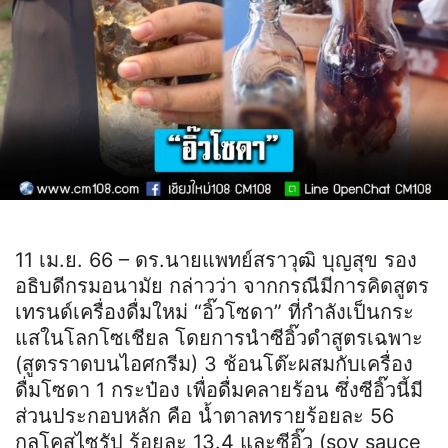
11 เม.ย. 66 – ดร.นายแพทย์สราวุฒิ บุญสุข รอง
อธิบดีกรมอนามัย กล่าวว่า จากกรณีมีการคิดสูตร
เทรนด์เครื่องดื่มใหม่ “อิ๊วโซดา” ที่กำลังเป็นกระ
แสในโลกโซเชียล โดยการนำซีอิ๊วดำสูตรเฉพาะ
(สูตรราดบนไอศกรีม) 3 ช้อนโต๊ะผสมกับเครื่อง
ดื่มโซดา 1 กระป๋อง เพื่อดื่มคลายร้อน ซึ่งซีอิ๊วนี้มี
ส่วนประกอบหลัก คือ น้ำตาลทรายร้อยละ 56
กลูโคสไซรัป ร้อยละ 13.4 และซีอิ๊ว (soy sauce