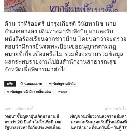
ด้าน ว่าที่ร้อยตรี บำรุงเกียรติ วินัยพานิช นาย
อำเภอหางดง เดินทางมารับฟังปัญหาและรับ
หนังสือร้องเรียนจากชาวบ้าน โดยบอกว่าจะตรวจ
สอบว่ามีการยื่นจดทะเบียนขออนุญาตตามกฏ
หมายที่เกี่ยวข้องหรือไม่ รวมทั้งจะรวบรวมข้อมูล
ผลกระทบรายงานไปยังสำนักงานสาธารณสุข
จังหวัดเพื่อพิจารณาต่อไป
แท็ก
บ้านหนองควาย
ฟาร์มกัญชาหน้าวัด
ฟาร์มกัญชาหน้าวัดส่งกลิ่นเหม็น
หางดง
บทความก่อนหน้านี้
บทความถัดไป
“ดอน” ชี้ปัญหาฝุ่นเกิดมานาน มี
เชิญชวนเที่ยวงานสงกรานต์มหา
มากว่า 20 ปีแล้ว ไม่ใช่เพิ่งมี เผย
มงคล เสริมมงคลรับปี๋ใหม่เมืองที่
รัฐบาลเร่งหารือกับประเทศเพื่อน
นครลำปาง ตั้งแต่วันนี้ – วันที่ 17