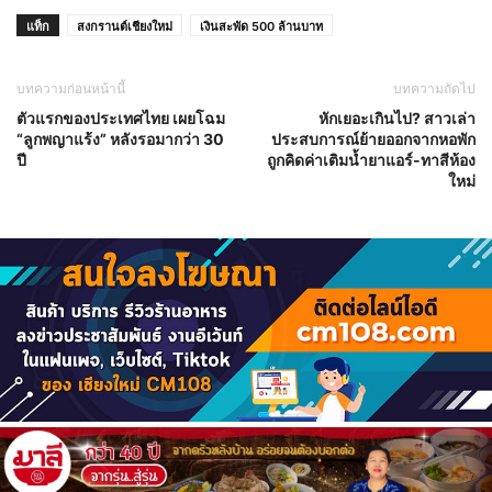
แท็ก
สงกรานต์เชียงใหม่
เงินสะพัด 500 ล้านบาท
บทความก่อนหน้านี้
บทความถัดไป
ตัวแรกของประเทศไทย เผยโฉม
หักเยอะเกินไป? สาวเล่า
“ลูกพญาแร้ง” หลังรอมากว่า 30
ประสบการณ์ย้ายออกจากหอพัก
ปี
ถูกคิดค่าเติมน้ำยาแอร์-ทาสีห้อง
ใหม่