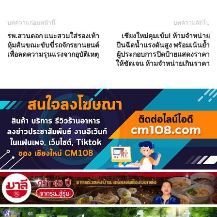
บทความก่อนหน้านี้
บทความถัดไป
รพ.สวนดอก แนะสวมใส่รองเท้า
เชียงใหม่คุมเข้ม! ห้ามจำหน่าย
หุ้มส้นขณะขับขี่รถจักรยานยนต์
ปืนฉีดน้ำแรงดันสูง พร้อมเน้นย้ำ
เพื่อลดความรุนแรงจากอุบัติเหตุ
ผู้ประกอบการปิดป้ายแสดงราคา
ให้ชัดเจน ห้ามจำหน่ายเกินราคา