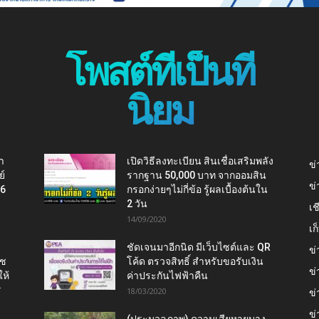
โพสต์ที่เป็นที่
นิยม
า
เปิดวิธีลงทะเบียน สินเชื่อเสริมพลัง
ข่
ย์
รากฐาน 50,000 บาท จากออมสิน
ข่
16
กรอกง่ายๆไม่กี่ข้อ รู้ผลเบื้องต้นใน
2 วัน
เช
14/09/2020
เ
ชัดเจนมาอีกนิด มีเว็บไซต์และ QR
ข่
าช
โค้ด ตรวจสิทธิ์ สำหรับขอรับเงิน
ข่
ห้
ค่าประกันไฟฟ้าคืน
ร
18/03/2020
ข่
ข่
(ประมวลภาพ) ความเสียหายบาง