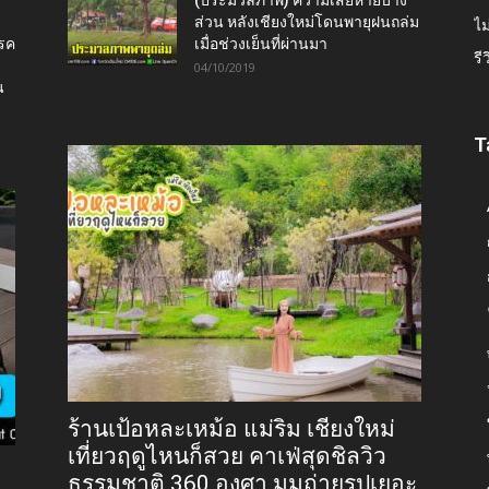
ส่วน หลังเชียงใหม่โดนพายุฝนถล่ม
ไม
โรค
เมื่อช่วงเย็นที่ผ่านมา
รี
04/10/2019
น
T
ร้านเป้อหละเหม้อ แม่ริม เชียงใหม่
เที่ยวฤดูไหนก็สวย คาเฟ่สุดชิลวิว
ธรรมชาติ 360 องศา มุมถ่ายรูปเยอะ