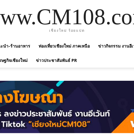
ww.CM108.c
เชียงใหม่ ร้อยแปด
แนะนำ-ร้านอาหาร
ท่องเที่ยวเชียงใหม่ ภาคเหนือ
ข่าวกิจกรรม งานอีเ
รษฐกิจเชียงใหม่
ข่าวประชาสัมพันธ์ PR