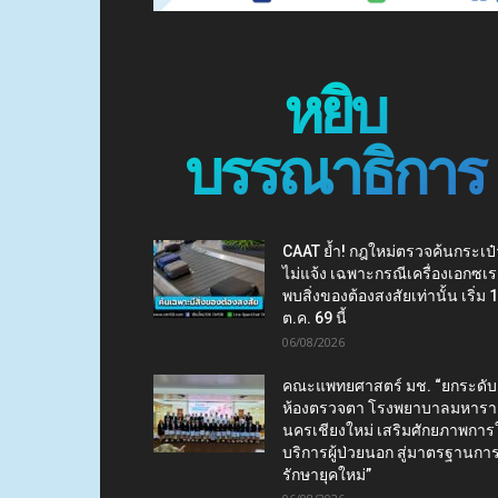
หยิบ
บรรณาธิการ
CAAT ย้ำ! กฎใหม่ตรวจค้นกระเป๋
ไม่แจ้ง เฉพาะกรณีเครื่องเอกซเร
พบสิ่งของต้องสงสัยเท่านั้น เริ่ม 
ต.ค. 69 นี้
06/08/2026
คณะแพทยศาสตร์ มช. “ยกระดับ
ห้องตรวจตา โรงพยาบาลมหาร
นครเชียงใหม่ เสริมศักยภาพการใ
บริการผู้ป่วยนอก สู่มาตรฐานกา
รักษายุคใหม่”