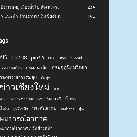
่มีหมวดหมู่ เรื่องทั่วไป สัพเพเหระ
234
วิว แนะนำ ร้านอาหารในเชียงใหม่
162
ags
AIS
Cm108
pm2.5
กกต.
กรมการแพทย์
กรมอุตุนิยมวิทยา
กรมอนามัย
กรมควบคุมโรค
กระทรวงสาธารณสุข
กัมพูชา
ข่าวเชียงใหม่
ครม.
นายกรัฐมนตรี
น้ำท่วม
ท่าอากาศยานเชียงใหม่
ประกันสังคม
ฝุ่น
น้ำมัน
บุหรี่ไฟฟ้า
ผลสำรวจ
พยากรณ์อากาศ
พยากรณ์อากาศ 7 วันข้างหน้า