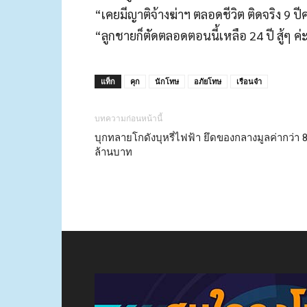
“เคยมีญาติจ้างฆ่าฯ ตลอดชีวิต ติดจริง 9 ปี
“ลูกชายก็ตัดตลอดตอนนี้เหลือ 24 ปี สู้ๆ ค่
แท็ก
คุก
นักโทษ
อภัยโทษ
เรือนจำ
บทความก่อนหน้านี้
บุกทลายโกดังบุหรี่ไฟฟ้า ยึดของกลางมูลค่ากว่า 
ล้านบาท