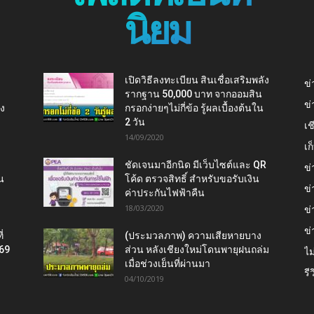
นิยม
เปิดวิธีลงทะเบียน สินเชื่อเสริมพลัง
ข่
รากฐาน 50,000 บาท จากออมสิน
ข่
ยง
กรอกง่ายๆไม่กี่ข้อ รู้ผลเบื้องต้นใน
2 วัน
เช
14/09/2020
เ
ชัดเจนมาอีกนิด มีเว็บไซต์และ QR
ข่
น
โค้ด ตรวจสิทธิ์ สำหรับขอรับเงิน
ข่
ค่าประกันไฟฟ้าคืน
18/03/2020
ข่
ข่
่
(ประมวลภาพ) ความเสียหายบาง
569
ส่วน หลังเชียงใหม่โดนพายุฝนถล่ม
ไม
เมื่อช่วงเย็นที่ผ่านมา
รี
04/10/2019