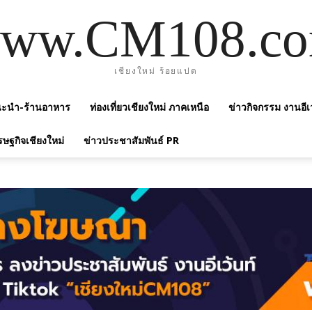
ww.CM108.c
เชียงใหม่ ร้อยแปด
แนะนำ-ร้านอาหาร
ท่องเที่ยวเชียงใหม่ ภาคเหนือ
ข่าวกิจกรรม งานอีเ
รษฐกิจเชียงใหม่
ข่าวประชาสัมพันธ์ PR