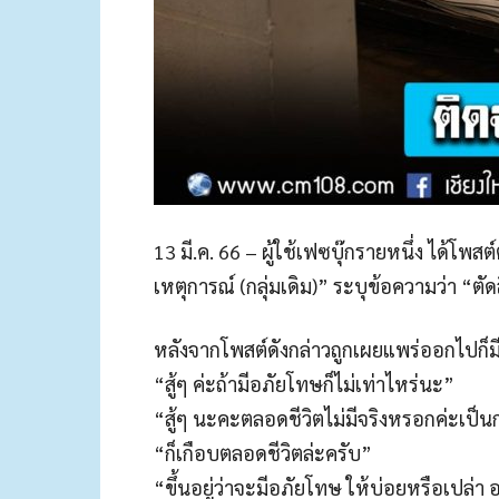
13 มี.ค. 66 – ผู้ใช้เฟซบุ๊กรายหนึ่ง ได้โพ
เหตุการณ์ (กลุ่มเดิม)” ระบุข้อความว่า “ตัด
หลังจากโพสต์ดังกล่าวถูกเผยแพร่ออกไปก็มี
“สู้ๆ ค่ะถ้ามีอภัยโทษก็ไม่เท่าไหร่นะ”
“สู้ๆ นะคะตลอดชีวิตไม่มีจริงหรอกค่ะเป็
“ก็เกือบตลอดชีวิตล่ะครับ”
“ขึ้นอยู่ว่าจะมีอภัยโทษ ให้บ่อยหรือเปล่า 