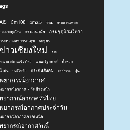
ags
AIS
Cm108
pm2.5
กกต.
กรมการแพทย์
กรมอุตุนิยมวิทยา
กรมอนามัย
กรมควบคุมโรค
กระทรวงสาธารณสุข
กัมพูชา
ข่าวเชียงใหม่
ครม.
นายกรัฐมนตรี
น้ำท่วม
ท่าอากาศยานเชียงใหม่
ประกันสังคม
ฝุ่น
น้ำมัน
บุหรี่ไฟฟ้า
ผลสำรวจ
พยากรณ์อากาศ
พยากรณ์อากาศ 7 วันข้างหน้า
พยากรณ์อากาศทั่วไทย
พยากรณ์อากาศประจำวัน
พยากรณ์อากาศภาคเหนือ
พยากรณ์อากาศวันนี้