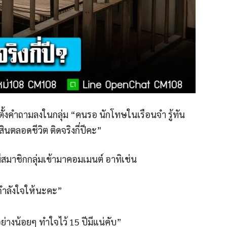
สต์ตั้งคำถามลงในกลุ่ม “คนรอ นักโทษในเรือนจำ รู้ทัน
สินตลอดชีวิต ติดจริงกี่ปีคะ”
สมาชิกกลุ่มเข้ามาคอมเมนต์ อาทิเช่น
นกำลังใจให้นะคะ”
อย่างน้อยๆ ทำใจไว้ 15 ปีมีแน่คับ”