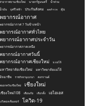
นายกรัฐมนตรี
น้ำท่วม
ท่าอากาศยานเชียงใหม่
ประกันสังคม
ฝุ่น
น้ำมัน
บุหรี่ไฟฟ้า
ผลสำรวจ
พยากรณ์อากาศ
พยากรณ์อากาศ 7 วันข้างหน้า
พยากรณ์อากาศทั่วไทย
พยากรณ์อากาศประจำวัน
พยากรณ์อากาศภาคเหนือ
พยากรณ์อากาศวันนี้
พยากรณ์อากาศเชียงใหม่
ม.แม่โจ้
มหาวิทยาลัยเชียงใหม่
มหาวิทยาลัยแม่โจ้
มิจฉาชีพ
สงกรานต์
ราชกิจจานุเบกษา
เชียงใหม่
หมอกควันเชียงใหม่
เอไอเอส
เชียงใหม่108
เตือนภัย
เลือกตั้ง
โควิด-19
แก๊งคอลเซ็นเตอร์