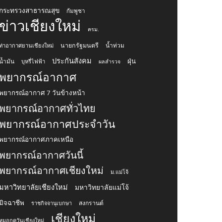
กระทรวงสาธารณสุข
กัมพูชา
ข่าวเชียงใหม่
ครม.
นายกรัฐมนตรี
น้ำท่วม
ท่าอากาศยานเชียงใหม่
ประกันสังคม
ฝุ่น
น้ำมัน
บุหรี่ไฟฟ้า
ผลสำรวจ
พยากรณ์อากาศ
พยากรณ์อากาศ 7 วันข้างหน้า
พยากรณ์อากาศทั่วไทย
พยากรณ์อากาศประจำวัน
พยากรณ์อากาศภาคเหนือ
พยากรณ์อากาศวันนี้
พยากรณ์อากาศเชียงใหม่
ม.แม่โจ้
มหาวิทยาลัยเชียงใหม่
มหาวิทยาลัยแม่โจ้
มิจฉาชีพ
สงกรานต์
ราชกิจจานุเบกษา
เชียงใหม่
หมอกควันเชียงใหม่