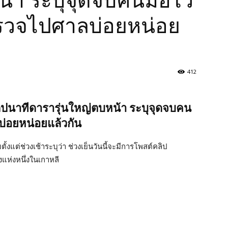
น้า ระบุจุดจบคนมือไว
ำรวจไปศาลบ่อยหน่อย
412
คลิปนาทีดารารุ่นใหญ่ตบหน้า ระบุจุดจบคน
บ่อยหน่อยแล้วกัน
้งแต่ช่วงเช้าระบุว่า ช่วงเย็นวันนี้จะมีการโพสต์คลิป
งแห่งหนึ่งในเกาหลี