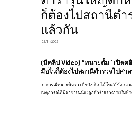
ดารารุ่นใหญ่ตบห
ก็ต้องไปสถานีต
แล้วกัน
26/11/2022
(มีคลิป Video) “ทนายตั้ม” เปิด
มือไวก็ต้องไปสถานีตำรวจไปศาล
จากกรณีทนายษิทรา เบี้ยบังเกิด ได้โพสต์ข้อความตั
เหตุการณ์ที่มีดารารุ่นน้องถูกทำร้ายร่างกายในห้า