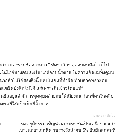
ังกล่าว และระบุข้อความว่า “ ชัดๆ เน้นๆ จุดจบคนมือไว ก็ไป
นไอจีบางคน ลงเรื่องเกลือกับน้ำตาล ในความคิดผมทั้งคู่มัน
ี่น่ากลัวไม่ใช่สองสิ่งนี้ แต่เป็นคนที่ทำผิด ทำพลาดหลายต่อ
แซยิดยังคิดไม่ได้ แก่เพราะกินข้าวโดยแท้”
ยืนอยู่แล้วมีการพูดคุยคล้ายกับโต้เถียงกัน ก่อนที่คนในคลิป
งคนที่ใส่แจ็กเก็ตสีน้ำตาล
บทความถัดไป
ะ
รมว.ยุติธรรม เชิญชวนประชาชนเป็นเครือข่ายแจ้ง
เบาะแสยาเสพติด รับรางวัลนำจับ 5% ยืนยันทุกคนที่