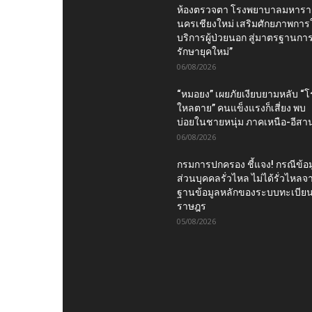
ห้องตรวจตา โรงพยาบาลมหาร
นครเชียงใหม่ เสริมศักยภาพการใ
บริการผู้ป่วยนอก สู่มาตรฐานกา
รักษายุคใหม่”
06/08/2026
“หมอยง” เผยภัยเงียบยามหลับ “
ใหลตาย” คนแข็งแรงก็เสี่ยง พบ
บ่อยในชายหนุ่ม ภาคเหนือ-อีสา
06/08/2026
กรมการปกครอง ชี้แจง! กรณีข้อม
ส่วนบุคคลรั่วไหล ไม่ได้รั่วไหลจ
ฐานข้อมูลหลักของระบบทะเบีย
ราษฎร
05/08/2026