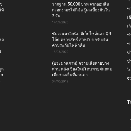
าช
รากฐาน 50,000 บาท จากออมสิน
ข่
ห้
กรอกง่ายๆไม่กี่ข้อ รู้ผลเบื้องต้นใน
ร
2 วัน
เช
14/09/2020
เ
ชัดเจนมาอีกนิด มีเว็บไซต์และ QR
ข่
โรค
โค้ด ตรวจสิทธิ์ สำหรับขอรับเงิน
ข่
ค่าประกันไฟฟ้าคืน
น
18/03/2020
ข่
ข่
(ประมวลภาพ) ความเสียหายบาง
ูล
ส่วน หลังเชียงใหม่โดนพายุฝนถล่ม
ไม
าก
เมื่อช่วงเย็นที่ผ่านมา
รี
น
04/10/2019
T