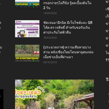
ข่
น
กรอกง่ายๆไม่กี่ข้อ รู้ผลเบื้องต้นใน
2 วัน
เช
14/09/2020
เ
ด
ชัดเจนมาอีกนิด มีเว็บไซต์และ QR
ข่
ต
โค้ด ตรวจสิทธิ์ สำหรับขอรับเงิน
ข่
ค่าประกันไฟฟ้าคืน
18/03/2020
ข่
ข่
ับ
(ประมวลภาพ) ความเสียหายบาง
ง
ส่วน หลังเชียงใหม่โดนพายุฝนถล่ม
ไม
เมื่อช่วงเย็นที่ผ่านมา
รี
04/10/2019
T