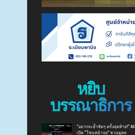
หยิบ
บรรณาธิการ
“อยากจะย้ำชัดๆ ครั้งสุดท้าย!” A
เปิด “โซนหน้าจอ” ชวนดูสด