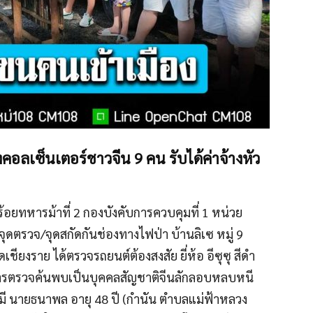
อลเซ็นเตอร์ชาวจีน 9 คน รับได้ค่าจ้างหัว
 ร้อยทหารม้าที่ 2 กองบังคับการควบคุมที่ 1 หน่วย
งจุดตรวจ/จุดสกัดกันช่องทางไฟป่า บ้านลิเซ หมู่ 9
ียงราย ได้ตรวจรถยนต์ต้องสงสัย ยี่ห้อ อีซุซุ สีดำ
การตรวจค้นพบเป็นบุคคลสัญชาติจีนลักลอบหลบหนี
ี นายธนาพล อายุ 48 ปี (กำนัน ตำบลแม่ฟ้าหลวง