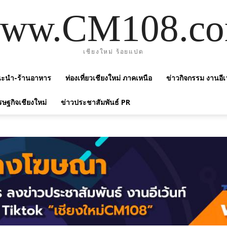
ww.CM108.c
เชียงใหม่ ร้อยแปด
แนะนำ-ร้านอาหาร
ท่องเที่ยวเชียงใหม่ ภาคเหนือ
ข่าวกิจกรรม งานอีเ
รษฐกิจเชียงใหม่
ข่าวประชาสัมพันธ์ PR