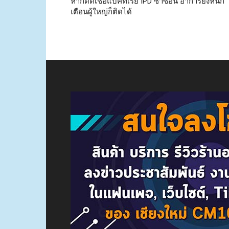
หากติดเชื้อแบคทีเรีย IPD ซ้ำซ้อน อาการยิ่งหนัก
เตือนผู้ใหญ่ก็ติดได้