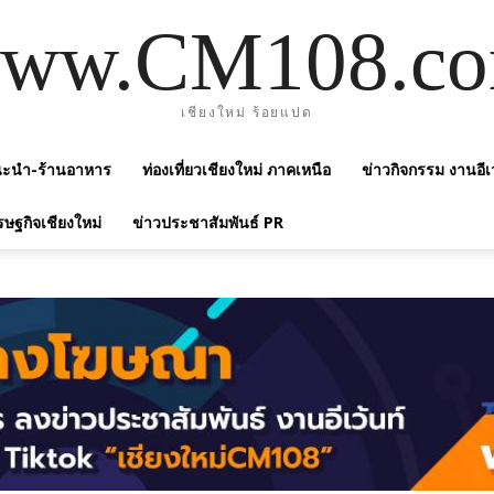
ww.CM108.c
เชียงใหม่ ร้อยแปด
แนะนำ-ร้านอาหาร
ท่องเที่ยวเชียงใหม่ ภาคเหนือ
ข่าวกิจกรรม งานอีเ
รษฐกิจเชียงใหม่
ข่าวประชาสัมพันธ์ PR