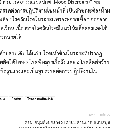
is) หรือโรคอารมณ์ผิดปกติ (Mood Disorders)” ที่มี
ปสรรคต่อการปฏิบัติงานในหน้าที่ เป็นลักษณะต้องห้าม
้ยกเลิก “โรควัณโรคในระยะแพร่กระจายเชื้อ” ออกจาก
พลเรือน เนื่องจากโรควัณโรคมีแนวโน้มที่ลดลงและใช้
ารถหายได้
้ามตามเดิม ได้แก่ 1.โรคเท้าช้างในระยะที่ปรากฏ
พติดให้โทษ 3.โรคพิษสุราเรื้อรัง และ 4.โรคติดต่อร้าย
ดหรือรุนแรงและเป็นอุปสรรคต่อการปฏิบัติงานใน
ก.พ.
โรคจิต
โรคอารมณ์ผิดปกติ
บทความถัดไป
ครม. อนุมัติงบกลาง 212.102 ล้านบาท สนับสนุน