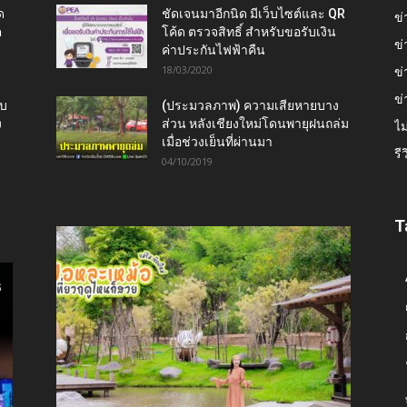
ด
ชัดเจนมาอีกนิด มีเว็บไซต์และ QR
ข่
ต
โค้ด ตรวจสิทธิ์ สำหรับขอรับเงิน
ข่
ค่าประกันไฟฟ้าคืน
18/03/2020
ข่
ข่
ับ
(ประมวลภาพ) ความเสียหายบาง
ง
ส่วน หลังเชียงใหม่โดนพายุฝนถล่ม
ไม
เมื่อช่วงเย็นที่ผ่านมา
รี
04/10/2019
T