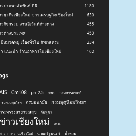
าวประชาสัมพันธ์ PR
1180
าวธุรกิจเชียงใหม่ ข่าวเศรษฐกิจเชียงใหม่
630
าวกิจกรรม งานอีเว้นท์ต่างต่าง
455
าวต่างประเทศ
453
่มีหมวดหมู่ เรื่องทั่วไป สัพเพเหระ
234
วิว แนะนำ ร้านอาหารในเชียงใหม่
162
ags
AIS
Cm108
pm2.5
กกต.
กรมการแพทย์
กรมอุตุนิยมวิทยา
กรมอนามัย
กรมควบคุมโรค
กระทรวงสาธารณสุข
กัมพูชา
ข่าวเชียงใหม่
ครม.
นายกรัฐมนตรี
น้ำท่วม
ท่าอากาศยานเชียงใหม่