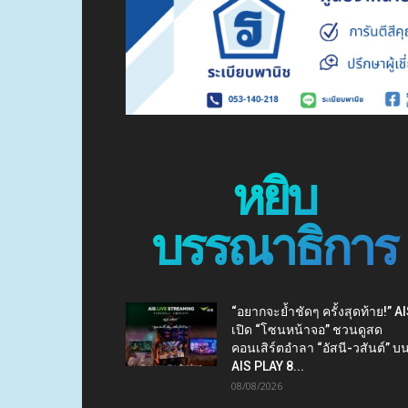
หยิบ
บรรณาธิการ
“อยากจะย้ำชัดๆ ครั้งสุดท้าย!” A
เปิด “โซนหน้าจอ” ชวนดูสด
คอนเสิร์ตอำลา “อัสนี-วสันต์” บ
AIS PLAY 8...
08/08/2026