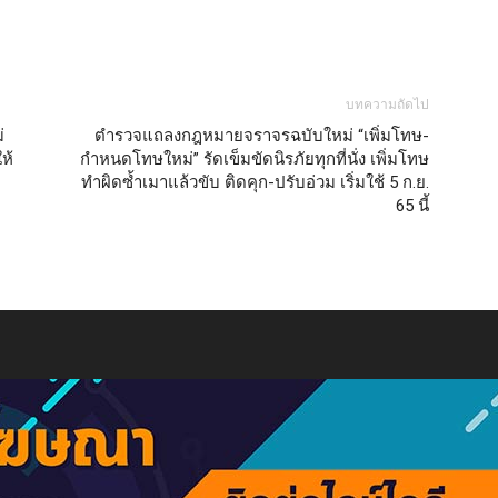
บทความถัดไป
่
ตำรวจแถลงกฎหมายจราจรฉบับใหม่ “เพิ่มโทษ-
ห้
กำหนดโทษใหม่” รัดเข็มขัดนิรภัยทุกที่นั่ง เพิ่มโทษ
ทำผิดซ้ำเมาแล้วขับ ติดคุก-ปรับอ่วม เริ่มใช้ 5 ก.ย.
65 นี้