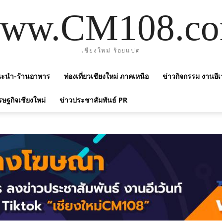
ww.CM108.c
เชียงใหม่ ร้อยแปด
แนะนำ-ร้านอาหาร
ท่องเที่ยวเชียงใหม่ ภาคเหนือ
ข่าวกิจกรรม งานอีเ
รษฐกิจเชียงใหม่
ข่าวประชาสัมพันธ์ PR