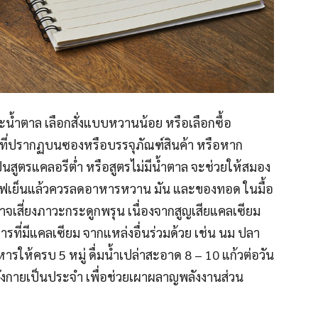
ละน้ำตาล เลือกสั่งแบบหวานน้อย หรือเลือกซื้อ
พ’ ที่ปรากฏบนซองหรือบรรจุภัณฑ์สินค้า หรือหาก
นสูตรแคลอรีต่ำ หรือสูตรไม่มีน้ำตาล จะช่วยให้สมอง
ื่มกาแฟเย็นแล้วควรลดอาหารหวาน มัน และของทอด ในมื้อ
อาจเสี่ยงภาวะกระดูกพรุน เนื่องจากสูญเสียแคลเซียม
ที่มีแคลเซียม จากแหล่งอื่นร่วมด้วย เช่น นม ปลา
ารให้ครบ 5 หมู่ ดื่มน้ำเปล่าสะอาด 8 – 10 แก้วต่อวัน
งกายเป็นประจำ เพื่อช่วยเผาผลาญพลังงานส่วน