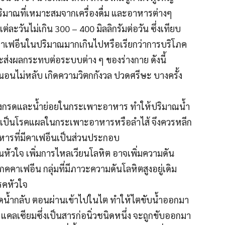
มาณที่เหมาะสมจากเครื่องดื่ม และอาหารต่างๆ
ละวันไม่เกิน 300 – 400 มิลลิกรัมต่อวัน ซึ่งเทียบ
บคาเฟอีนในปริมาณมากเกินไปหรือเรียกว่าการบริโภค
ส่งผลกระทบต่อระบบต่าง ๆ ของร่างกาย ดังนี้
อนไม่หลับ เกิดความวิตกกังวล ปวดศรีษะ บางครั้ง
องกรดและน้ำย่อยในกระเพาะอาหาร ทำให้ปริมาณน้ำ
ี่เป็นโรคแผลในกระเพาะอาหารหรือลำไส้ จึงควรหลีก
อาหารที่มีคาเฟอีนเป็นส่วนประกอบ
หัวใจ เพิ่มการไหลเวียนโลหิต อาจเพิ่มความดัน
ภคคาเฟอีน กลุ่มที่มีภาวะความดันโลหิตสูงอยู่เดิม
รคหัวใจ
ดน้ำกลับ ตอนผ่านเข้าไปในไต ทำให้ไตขับน้ำออกมา
น แคลเซียมซึ่งเป็นสารก่อนิ่วชนิดหนึ่ง จะถูกขับออกมา