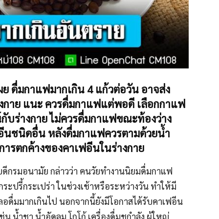
ดื่มกาแฟมากเกิน 4 แก้วต่อวัน อาจส่ง
กาย แนะ ควรดื่มกาแฟแต่พอดี เลือกกาแฟ
น์กับร่างกาย ไม่ควรดื่มกาแฟขณะท้องว่าง
าเฟอีนชนิดอื่น หลังดื่มกาแฟควรตามด้วยน้ำ
ละการตกค้างของคาเฟอีนในร่างกาย
ิบดีกรมอนามัย กล่าวว่า คนวัยทำงานนิยมดื่มกาแฟ
มกระปรี้กระเปร่า ในช่วงเช้าหรือระหว่างวัน ทำให้มี
ดื่มมากเกินไป นอกจากนี้ยังมีโอกาสได้รับคาเฟอีน
 น้ำชา น้ำอัดลม โกโก้ เครื่องดื่มชูกำลัง ผู้ใหญ่