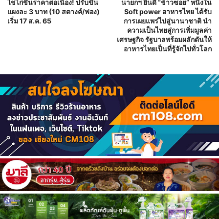
ไข่ไก่ขึ้นราคาต่อเนื่อง! ปรับขึ้น
นายกฯ ยินดี “ข้าวซอย” หนึ่งใน
แผงละ 3 บาท (10 สตางค์/ฟอง)
Soft power อาหารไทย ได้รับ
เริ่ม 17 ส.ค. 65
การเผยแพร่ไปสู่นานาชาติ นำ
ความเป็นไทยสู่การเพิ่มมูลค่า
เศรษฐกิจ รัฐบาลพร้อมผลักดันให้
อาหารไทยเป็นที่รู้จักไปทั่วโลก