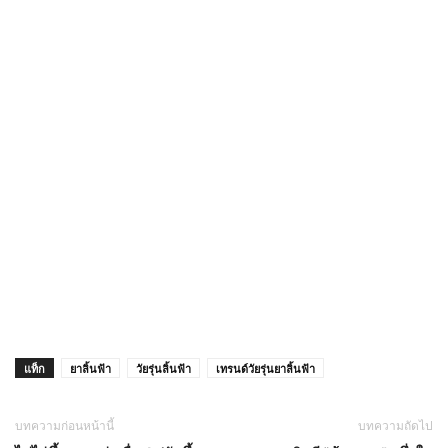
แท็ก
ยาลิ้นฟ้า
วัยรุ่นลิ้นฟ้า
เทรนด์วัยรุ่นยาลิ้นฟ้า
บทความก่อนหน้านี้
บทความถัดไป