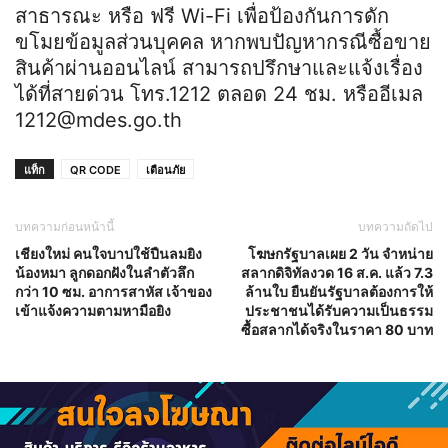
สาธารณะ หรือ ฟรี Wi-Fi เพื่อป้องกันการดัก
ขโมยข้อมูลส่วนบุคคล หากพบปัญหากรณีซื้อขาย
สินค้าผ่านออนไลน์ สามารถปรึกษาและแจ้งเรื่อง
ได้ที่สายด่วน โทร.1212 ตลอด 24 ชม. หรืออีเมล
1212@mdes.go.th
แท็ก
QR CODE
เตือนภัย
บทความก่อนหน้านี้
บทความถัดไป
เชียงใหม่ คนใจบาปใช้ปืนลมยิง
โฆษกรัฐบาลเผย 2 วัน จำหน่าย
น้องหมา ลูกดอกฝังในลำตัวลึก
สลากดิจิทัลงวด 16 ส.ค. แล้ว 7.3
กว่า 10 ซม. อาการสาหัส เจ้าของ
ล้านใบ ยืนยันรัฐบาลต้องการให้
เข้าแจ้งความตามหามือยิง
ประชาชนได้รับความเป็นธรรม
ซื้อสลากได้จริงในราคา 80 บาท