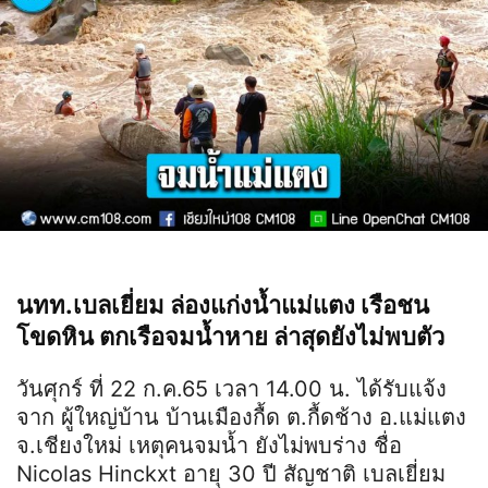
นทท.เบลเยี่ยม ล่องแก่งน้ำแม่แตง เรือชน
โขดหิน ตกเรือจมน้ำหาย ล่าสุดยังไม่พบตัว
วันศุกร์ ที่ 22 ก.ค.65 เวลา 14.00 น. ได้รับแจ้ง
จาก ผู้ใหญ่บ้าน บ้านเมืองกื้ด ต.กื้ดช้าง อ.แม่แตง
จ.เชียงใหม่ เหตุคนจมน้ำ ยังไม่พบร่าง ชื่อ
Nicolas Hinckxt อายุ 30 ปี สัญชาติ เบลเยี่ยม