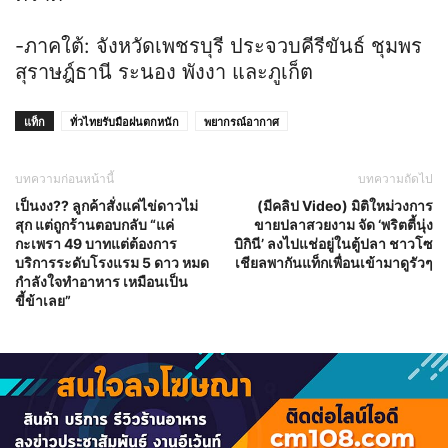
-ภาคใต้: จังหวัดเพชรบุรี ประจวบคีรีขันธ์ ชุมพร
สุราษฎ์ธานี ระนอง พังงา และภูเก็ต
แท็ก
ทั่วไทยรับมือฝนตกหนัก
พยากรณ์อากาศ
บทความก่อนหน้านี้
บทความถัดไป
เป็นงง?? ลูกค้าสั่งแค่ไข่ดาวไม่
(มีคลิป Video) มิติใหม่วงการ
สุก แต่ถูกร้านตอบกลับ “แค่
ขายปลาสวยงาม จัด ‘พริตตี้นุ่ง
กะเพรา 49 บาทแต่ต้องการ
บิกินี’ ลงไปแช่อยู่ในตู้ปลา ชาวโซ
บริการระดับโรงแรม 5 ดาว หมด
เชียลพากันแท็กเพื่อนเข้ามาดูรัวๆ
กำลังใจทำอาหาร เหมือนเป็น
ขี้ข้าเลย”