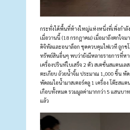
กระทั่งได้พื้นที่ห้างใหญ่แห่งหนึ่งที่เพิ่
เมื่อวานนี้ (18 กรกฎาคม) เมื่อมาถึงตกใจ
ดิจิทัลและ
อนาล็อก
ชุดควบคุมไฟเวที ถูกขโ
ทรัพย์สินอื่นๆ พบว่ายังมีหลายรายการที่ห
เครื่องปริ
นท์
ใบเสร็จ 2 ตัว
ส
เต
ชั่น
สแตนเลส
ตะเกียบ ถ้วยน้ำจิ้ม ประมาณ 1,000 ชิ้น พัดล
พัดลมไอน้ำมาสเตอร์
คลู
1 เครื่อง โต๊ะ
สแตน
เกือบทั้งหมด รวมมูลค่ามากกว่า 5 แสนบาท
แล้ว