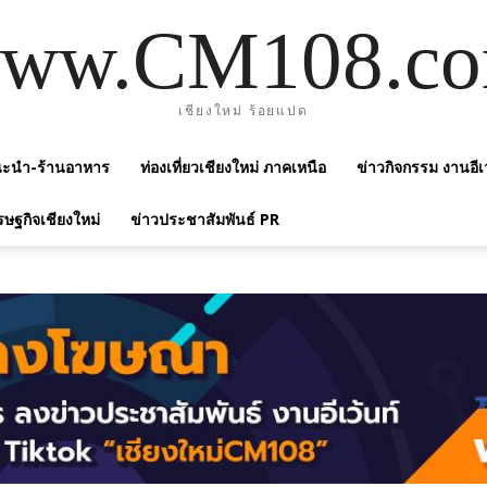
ww.CM108.c
เชียงใหม่ ร้อยแปด
แนะนำ-ร้านอาหาร
ท่องเที่ยวเชียงใหม่ ภาคเหนือ
ข่าวกิจกรรม งานอีเ
รษฐกิจเชียงใหม่
ข่าวประชาสัมพันธ์ PR