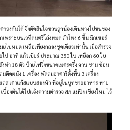
งกำลังตกลงกันได้ จึงตัดสินใจชวนลูกน้องเดินทางไปขนของ
มากเพราะบนเวทีดนตรีโล่งหมด ลำโพง 6 ชิ้น มิ
ก
เซอร์
มยไปหมด เหลือเพียงกลองชุดเดียวเท่านั้น เมื่อสำรวจ
ายไป อาทิ แก้วเบียร์ ประมาณ 350 ใบ เหยือก 60 ใบ
สั่งทำ 18 ตัว ป้ายไฟวิ่งขนาดเมตรครึ่ง จาน ชาม ช้อน
มติดผนัง 1 เครื่อง พัดลมฮาตาริตั้งพื้น 3 เครื่อง
เลส
เตาแก๊สแบบสองหัว ที่อยู่ในบูทขายอาหาร หาย
 เบื้องต้นได้ไปแจ้งความตำรวจ
สภ
.แม่
ปิง
เชียงใหม่ ไว้