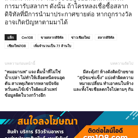
การมารับสลากฯ ดังนั้น ถ้าใครหลงเชื่อซื้อสลาก
ดิจิทัลที่มีการนำมาประกาศขายต่อ หากถูกรางวัล
อาจเกิดปัญหาตามมาได้
แท็ก
Cm108
ขายสลากดิจิทัล
ข่าวเชียงใหม่
สลากดิจิทัล
เชียงใหม่108
เพิ่มจำนวนเป็น 7.1 ล้านใบ
บทความก่อนหน้านี้
บทความถัดไป
“หมอมานพ” แจง ดื่มน้ำที่ไม่ใช่
มีสะดุ้ง!! ห้างดังติดป้ายขาย
น้ำเปล่า ไม่ทำให้เลือดหนืดจนอุด
“สุนัขแช่แข็ง” แบ่งคำผิดความ
ตัน สาเหตุเกิดจากหลายปัจจัย
หมายเปลี่ยน ทำเอาคนในห้าง
หวั่นคนไข้เข้าใจผิดแล้วแพร่
และทั้งโซเชียลตกใจไปตามๆ กัน
ข้อมูลผิดในวงกว้างอีก