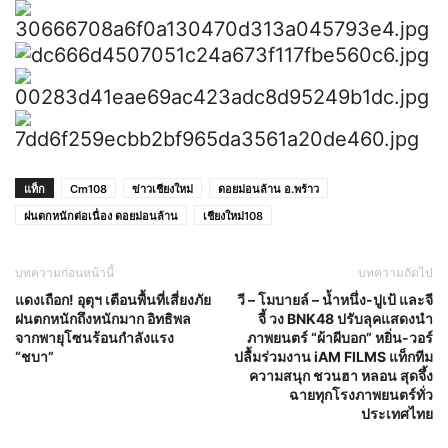
แท็ก
Cm108
ข่าวเชียงใหม่
ดอยม่อนล้าน​ อ.พร้าว​
ฝนตกหนักต่อเนื่อง ดอยม่อนล้าน
เชียงใหม่108
บทความก่อนหน้านี้
บทความถัดไป
แดงเถือก! อุตุฯ เตือนพื้นที่เสี่ยงภัย
วี – โมบายล์ – น้ำหนึ่ง-ปูเป้ และจี
ฝนตกหนักถึงหนักมาก อิทธิพล
จี้ วง BNK48 ปรับลุคแสดงนำ
จากพายุโซนร้อนกำลังแรง
ภาพยนตร์ “ผ้าผีบอก” หยิ่น-วอร์
“ชบา”
ปลื้มร่วมงาน iAM FILMS แท็กทีม
ความสนุก ชวนฮา หลอน สุดจึ้ง
ฉายทุกโรงภาพยนตร์ทั่ว
ประเทศไทย