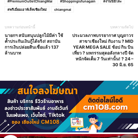
#PremiumOutletChiangMai
#Shoppingisfunagain
#งานนี้มีโละ
#พรีเมี่ยมเอาท์เล็ทเชียงใหม่
chiangmai
บทความก่อนหน้านี้
บทความถัดไป
นายกฯ สนับสนุนปลูกไม้มีค่า ใช้
ประมวลภาพบรรยากาศ บุญถาวร
ค้ำประกันเงินกู้ได้จริง! สถาบัน
สาขาเชียงใหม่ กับงาน ? MID
การเงินปล่อยสินเชื่อแล้ว 137
YEAR MEGA SALE ช้อป กิน บิน
ล้านบาท
เที่ยว ? มหกรรมสุดอลังกลางปี จัด
หนักจัดเต็ม 7 วันเท่านั้น! ? 24 –
30 มิ.ย. 65