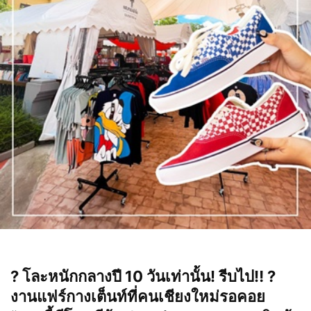
? โละหนักกลางปี 10 วันเท่านั้น! รีบไป‼️ ?
งานแฟร์กางเต็นท์ที่คนเชียงใหม่รอคอย