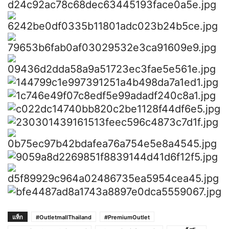
แท็ก
#OutletmallThailand
#PremiumOutlet