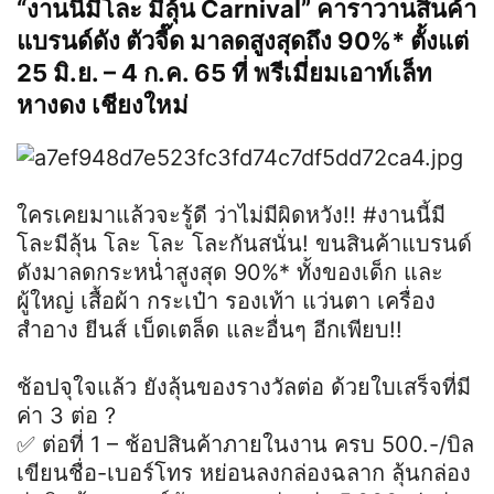
“งานนี้มีโละ มีลุ้น Carnival” คาราวานสินค้า
แบรนด์ดัง ตัวจี๊ด มาลดสูงสุดถึง 90%* ตั้งแต่
25 มิ.ย. – 4 ก.ค. 65 ที่ พรีเมี่ยมเอาท์เล็ท
หางดง เชียงใหม่
ใครเคยมาแล้วจะรู้ดี ว่าไม่มีผิดหวัง!! #งานนี้มี
โละมีลุ้น โละ โละ โละกันสนั่น! ขนสินค้าแบรนด์
ดังมาลดกระหน่ำสูงสุด 90%* ทั้งของเด็ก และ
ผู้ใหญ่ เสื้อผ้า กระเป๋า รองเท้า แว่นตา เครื่อง
สำอาง ยีนส์ เบ็ดเตล็ด และอื่นๆ อีกเพียบ!!
ช้อปจุใจแล้ว ยังลุ้นของรางวัลต่อ ด้วยใบเสร็จที่มี
ค่า 3 ต่อ ?
✅ ต่อที่ 1 – ช้อปสินค้าภายในงาน ครบ 500.-/บิล
เขียนชื่อ-เบอร์โทร หย่อนลงกล่องฉลาก ลุ้นกล่อง