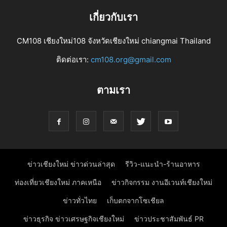
เกี่ยวกับเรา
CM108 เชียงใหม่108 จังหวัดเชียงใหม่ chiangmai Thailand
ติดต่อเรา:
cm108.org@gmail.com
ตามเรา
ข่าวเชียงใหม่ ข่าวด่วนล่าสุด
รีวิว-แนะนำ-ร้านอาหาร
ท่องเที่ยวเชียงใหม่ ภาคเหนือ
ข่าวกิจกรรม งานอีเวนท์เชียงใหม่
ข่าวทั่วไทย
เก็บตกจากโซเชียล
ข่าวธุรกิจ ข่าวเศรษฐกิจเชียงใหม่
ข่าวประชาสัมพันธ์ PR