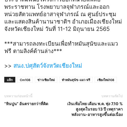
พระราชทาน โรงพยาบาลจุฬาภรณ์และออก
หน่วยสัตวแพทย์อาสาจุฬาภรณ์ ณ ศูนย์ประชุม
และแสดงสินค้านานาชาติฯ อำเภอเมืองเชียงใหม่
จังหวัดเชียงใหม่ วันที่ 11-12 มิถุนายน 2565
***สามารถลงทะเบียนเพื่อทำหมันสุนัขและแมว
ฟรี ตามลิงค์ด้านล่าง***
>>
สนง.ปศุสัตว์จังหวัดเชียงใหม่
แท็ก
Cm108
ข่าวเชียงใหม่
ทำหมันสุนัข-แมว ฟรี
เชียงใหม่108
บทความก่อนหน้านี้
บทความถัดไป
“หินปูน” อันตรายกว่าที่คิด
เงินเฟ้อไทย เดือน พ.ค. พุ่ง 7.10 %
สูงสุดในรอบ 13 ปี เหตุราคา
พลังงาน-อาหารสูงขึ้นต่อเนื่อง