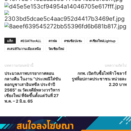
แท็ก
#EGATforALL
#กฟผ
#ชมช้อปแชะ
#เชียงใหม่Lightup
#เสน่ห์วันวานเมืองเหนือ
วัดเชียงใหม่
บทความก่อนหน้านี้
บทความถัดไป
ประมวลภาพบรรยากาศตอน
กกพ. เปิดรับซื้อไฟฟ้าโซลาร์
กลางคืน ในงาน “ประเพณีใส่ขัน
รูฟท็อปภาคประชาชน หน่วยละ
ดอกบูชาเสาอินทขีล ประจำปี
2.20 บาท
2565” ณ วัดเจดีย์หลวงวรวิหาร
เชียงใหม่ ที่จัดขึ้นตั้งแต่วันที่ 27
พ.ค. – 2 มิ.ย. 65