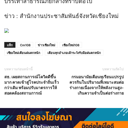
บรรเทาสาธารณภัยกลางทราบต่อไป
ข่าว : สำนักงานประชาสัมพันธ์จังหวัดเชียงใหม่
แท็ก
Cm108
ข่าวเชียงใหม่
เชียงใหม่108
เชียงใหม่เตือนฝนตกหนัก
เตือนทุกอำเภอเฝ้าระวังรับมือฝนตกหนัก
บทความก่อนหน้านี้
บทความถัดไป
สธ. เผยสถานการณ์โควิดดีขึ้น
กรมอนามัยเตือนทุเรียนแปรรูป
มาก คาดเข้าสู่โรคประจำถิ่นเร็ว
ควรกินในปริมาณที่เหมาะสมต่อ
กว่าเดิม พร้อมปรับมาตรการให้
ร่างกายเนื่องจากให้พลังงานสูง-
สอดคล้องสถานการณ์
เกินความจำเป็นต่อร่างกาย