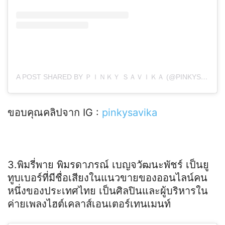
A POST SHARED BY ＰＩＮＫＹ ＳＡＶＩＫＡ (@PINKYSAVIKA)
ขอบคุณคลิปจาก IG :
pinkysavika
3.พิมรี่พาย พิมรดาภรณ์ เบญจวัฒนะพัชร์ เป็นยู
ทูบเบอร์ที่มีชื่อเสียงในแนวขายของออนไลน์คน
หนึ่งของประเทศไทย เป็นศิลปินและผู้บริหารใน
ค่ายเพลงไฮต์เคลาส์เอนเตอร์เทนเมนท์