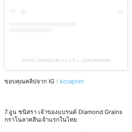
A POST SHARED BY ก ร ป ริ ม . (@KORAPRIM)
ขอบคุณคลิปจาก IG :
koraprim
7.อูน ชนิสรา เจ้าของแบรนด์ Diamond Grains
กราโนลาคลีนเจ้าแรกในไทย