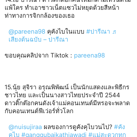
แพ้ใคร ทำเอาชาวเน็ตแซวไม่หยุดด้วยสีหน้า
ท่าทางการจิกกล้องของเธอ
@pareena98
คุคังไบในแบบ
#ปารีณา
♬
เสียงต้นฉบับ – ปารีณา
ขอบคุณคลิปจาก Tiktok :
pareena98
15.นุ้ย สุจิรา อรุณพิพัฒน์ เป็นนักแสดงและพิธีกร
ชาวไทย และเป็นนางสาวไทยประจำปี 2544
ดาวติ๊กต๊อกคนดังเจ้าแม่คอนเทนต์มีหรอจะพลาด
กับคอนเทนต์ฟีเว่อร์ทั่วโลก
@nuisujiraa
ผลของการดูคังคุไบวนไป?
#คัง
คุไบ
#ganggubaikathiawadi
#แม่สะดวกทุก