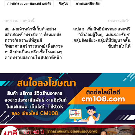
การแต่ง cover ของเหล่าคนดัง
คังคุไบ
ภาพยนตร์อินเดีย
บทความก่อนหน้านี้
บทความถัดไป
อย. เผยเจ้าหน้าที่เก็บตัวอย่าง
สปสช. เพิ่มสิทธิบัตรทอง แจกฟรี
ผลิตภัณฑ์ “พระบิดา” ทั้งหมดส่ง
“ผ้าอ้อมผู้ใหญ่-แผ่นรองซับฯ”
ตรวจวิเคราะห์ที่ศูนย์
กลุ่มติดเตียง-กลุ่มที่มีปัญหากลั้น
วิทยาศาสตร์การแพทย์ เพื่อตรวจ
ขับถ่ายไม่ได้
หาสิ่งปนเปื้อน หรือเชื้อโรคต่างๆ
คาดทราบผลภายในสัปดาห์หน้า